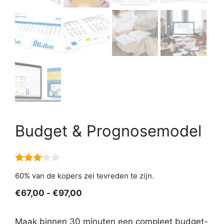
Budget & Prognosemodel
3.00
60% van de kopers zei tevreden te zijn.
van 5
Prijsklasse:
€
67,00
-
€
97,00
€67,00
tot
Maak binnen 30 minuten een compleet budget-