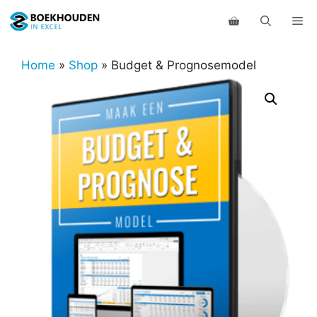
Ga
Me
naar
de
inhoud
Home
»
Shop
»
Budget & Prognosemodel