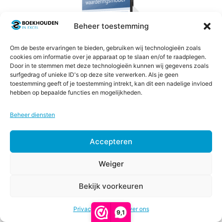
heeft
meerdere
Beheer toestemming
variaties.
Deze
Om de beste ervaringen te bieden, gebruiken wij technologieën zoals
cookies om informatie over je apparaat op te slaan en/of te raadplegen.
optie
Door in te stemmen met deze technologieën kunnen wij gegevens zoals
kan
surfgedrag of unieke ID's op deze site verwerken. Als je geen
gekozen
toestemming geeft of je toestemming intrekt, kan dit een nadelige invloed
Discounted Cash Flow (DCF)
hebben op bepaalde functies en mogelijkheden.
worden
waarderingsmodel
op
Beheer diensten
de
4.22
Prijsklasse:
€
67,00
-
€
147,00
productpagina
van 5
Accepteren
€67,00
tot
Opties selecteren
€147,00
Weiger
Bekijk voorkeuren
€
67,00
-
Dit
Prijsklasse:
€
97,00
Privacy & Cookies
Over ons
€67,00
product
9,1
tot