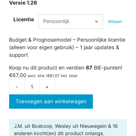
Versie 1.26
Licentie
Wissen
Budget & Prognosemodel – Persoonlijke licentie
(alleen voor eigen gebruik) – 1 jaar updates &
support
Koop nu dit product en verdien
67
BIE-punten!
€
67,00
excl. btw (
€
81,07
incl. btw)
-
+
Budget
&
Toevoegen aan winkelwagen
Prognosemodel
aantal
J.M. uit Boskoop, Wesley uit Nieuwegein & 16
anderen
kocht(en) dit product onlangs.