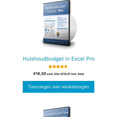
Huishoudbudget in Excel Pro
4.50
€
16,50
excl. btw (
€
19,97
incl. btw)
van 5
Toevoegen aan winkelwagen
Dit
product