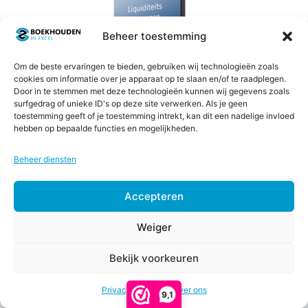
Beheer toestemming
Om de beste ervaringen te bieden, gebruiken wij technologieën zoals
cookies om informatie over je apparaat op te slaan en/of te raadplegen.
Door in te stemmen met deze technologieën kunnen wij gegevens zoals
surfgedrag of unieke ID's op deze site verwerken. Als je geen
toestemming geeft of je toestemming intrekt, kan dit een nadelige invloed
hebben op bepaalde functies en mogelijkheden.
Liquiditeitsprognose 2026
Beheer diensten
4.67
€
15,00
excl. btw (
€
18,15
incl. btw)
van 5
Accepteren
Toevoegen aan winkelwagen
Weiger
Bekijk voorkeuren
€
37,00
-
Recente berichten
Prijsklasse:
€
57,00
Privacy & Cookies
Over ons
€37,00
9,1
tot