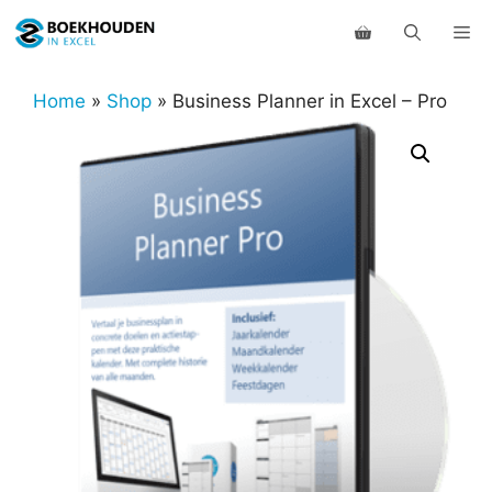
Ga
Me
naar
de
inhoud
Home
»
Shop
»
Business Planner in Excel – Pro