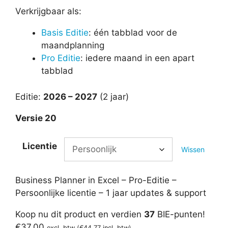
Verkrijgbaar als:
Basis Editie
: één tabblad voor de
maandplanning
Pro Editie
: iedere maand in een apart
tabblad
Editie:
2026 – 2027
(2 jaar)
Versie 20
Licentie
Wissen
Business Planner in Excel – Pro-Editie –
Persoonlijke licentie – 1 jaar updates & support
Koop nu dit product en verdien
37
BIE-punten!
€
37,00
excl. btw (
€
44,77
incl. btw)