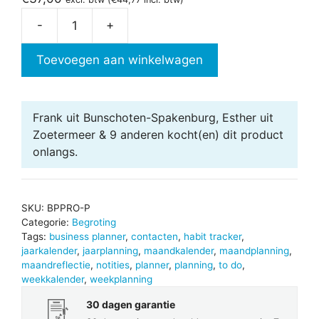
-
+
Business
Planner
Toevoegen aan winkelwagen
in
Excel
-
Frank uit Bunschoten-Spakenburg, Esther uit
Pro
Zoetermeer & 9 anderen
kocht(en) dit product
aantal
onlangs.
SKU:
BPPRO-P
Categorie:
Begroting
Tags:
business planner
,
contacten
,
habit tracker
,
jaarkalender
,
jaarplanning
,
maandkalender
,
maandplanning
,
maandreflectie
,
notities
,
planner
,
planning
,
to do
,
weekkalender
,
weekplanning
30 dagen garantie