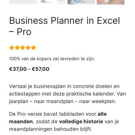
Business Planner in Excel
– Pro
5.00
van 5
100% van de kopers zei tevreden te zijn.
Prijsklasse:
€
37,00
-
€
57,00
€37,00
tot
Vertaal je businessplan in concrete doelen en
€57,00
actiestappen met deze praktische kalender. Van
jaarplan – naar maandplan – naar weekplan.
De Pro-versie bevat tabbladen voor
alle
maanden
, zodat de
volledige historie
van je
maandplanningen behouden blijft.