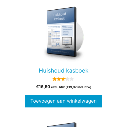
Huishoud kasboek
3.00
€
16,50
excl. btw (
€
19,97
incl. btw)
van 5
Toevoegen aan winkelwagen