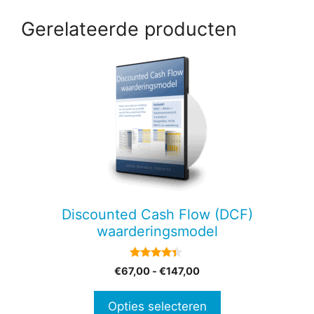
Gerelateerde producten
Dit
product
heeft
meerdere
variaties.
Deze
optie
kan
gekozen
Discounted Cash Flow (DCF)
worden
waarderingsmodel
op
de
4.22
Prijsklasse:
€
67,00
-
€
147,00
productpagina
van 5
€67,00
tot
Opties selecteren