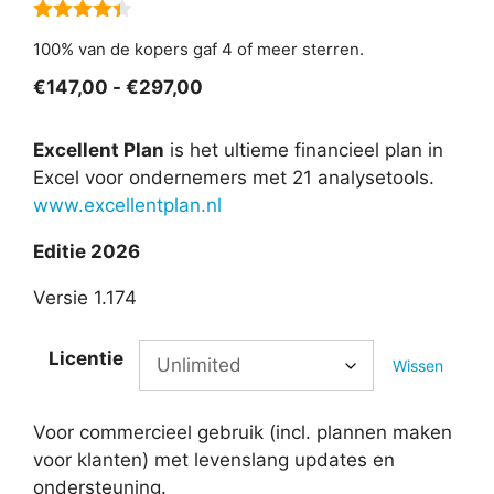
4.33
van
100% van de kopers gaf 4 of meer sterren.
5
Prijsklasse:
€
147,00
-
€
297,00
€147,00
tot
Excellent Plan
is het ultieme financieel plan in
€297,00
Excel voor ondernemers met 21 analysetools.
www.excellentplan.nl
Editie 2026
Versie 1.174
Licentie
Wissen
Voor commercieel gebruik (incl. plannen maken
voor klanten) met levenslang updates en
ondersteuning.