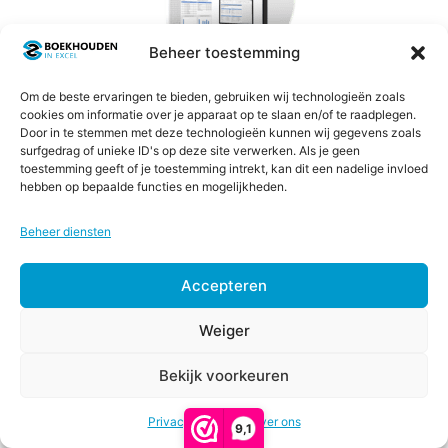
Beheer toestemming
Om de beste ervaringen te bieden, gebruiken wij technologieën zoals
Huishoud kasboek
cookies om informatie over je apparaat op te slaan en/of te raadplegen.
Door in te stemmen met deze technologieën kunnen wij gegevens zoals
surfgedrag of unieke ID's op deze site verwerken. Als je geen
3.00
toestemming geeft of je toestemming intrekt, kan dit een nadelige invloed
€
16,50
excl. btw (
€
19,97
incl. btw)
van 5
hebben op bepaalde functies en mogelijkheden.
Toevoegen aan winkelwagen
Beheer diensten
Accepteren
Dit
Weiger
product
heeft
Bekijk voorkeuren
meerdere
Opties
€
147,00
-
Excellent Plan
Prijsklasse:
€
297,00
selecteren
variaties.
Privacy & Cookies
€147,00
Over ons
9,1
Deze
tot