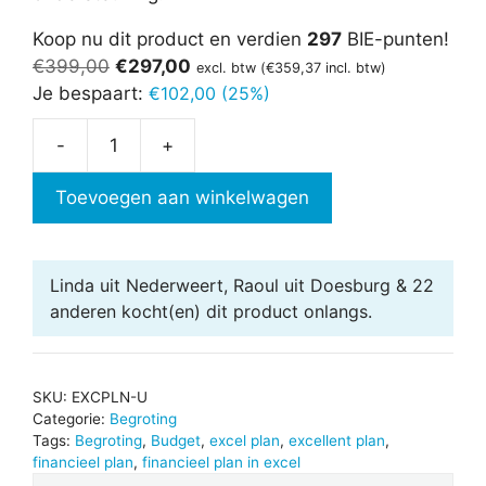
Koop nu dit product en verdien
297
BIE-punten!
Oorspronkelijke
Huidige
€
399,00
€
297,00
excl. btw (
€
359,37
incl. btw)
prijs
prijs
Je bespaart:
€
102,00 (25%)
was:
is:
-
+
€399,00.
€297,00.
Excellent
Plan
Toevoegen aan winkelwagen
aantal
Linda uit Nederweert, Raoul uit Doesburg & 22
anderen
kocht(en) dit product onlangs.
SKU:
EXCPLN-U
Categorie:
Begroting
Tags:
Begroting
,
Budget
,
excel plan
,
excellent plan
,
financieel plan
,
financieel plan in excel