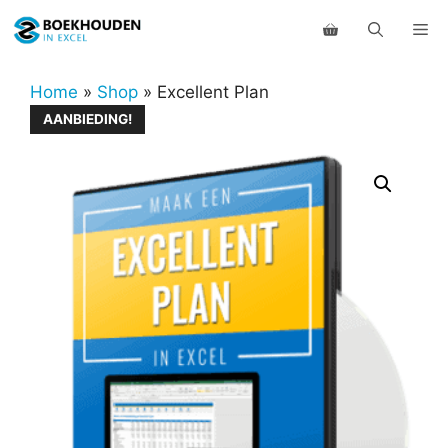
Ga
Me
naar
de
inhoud
Home
»
Shop
»
Excellent Plan
AANBIEDING!