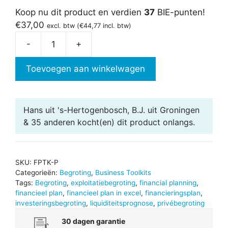
Koop nu dit product en verdien
37
BIE-punten!
€
37,00
excl. btw (
€
44,77
incl. btw)
-
+
Financial
Planning
Toevoegen aan winkelwagen
Toolkit
aantal
Hans uit 's-Hertogenbosch, B.J. uit Groningen
& 35 anderen
kocht(en) dit product onlangs.
SKU:
FPTK-P
Categorieën:
Begroting
,
Business Toolkits
Tags:
Begroting
,
exploitatiebegroting
,
financial planning
,
financieel plan
,
financieel plan in excel
,
financieringsplan
,
investeringsbegroting
,
liquiditeitsprognose
,
privébegroting
30 dagen garantie