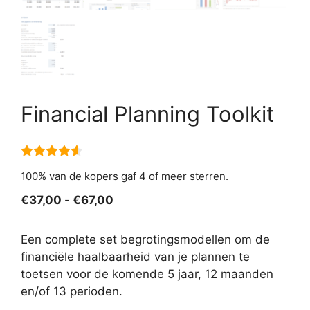
Financial Planning Toolkit
4.50
van
100% van de kopers gaf 4 of meer sterren.
5
Prijsklasse:
€
37,00
-
€
67,00
€37,00
tot
Een complete set begrotingsmodellen om de
€67,00
financiële haalbaarheid van je plannen te
toetsen voor de komende 5 jaar, 12 maanden
en/of 13 perioden.