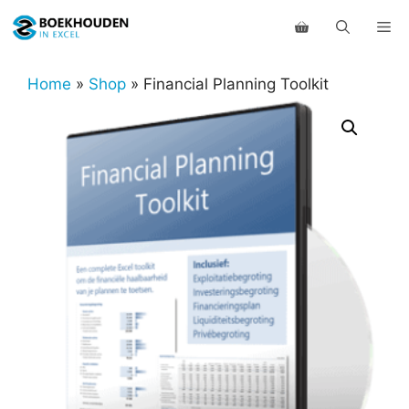
Ga
Me
naar
de
inhoud
Home
»
Shop
»
Financial Planning Toolkit