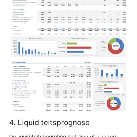
4. Liquiditeitsprognose
De liquiditeitsbegroting laat zien of je iedere