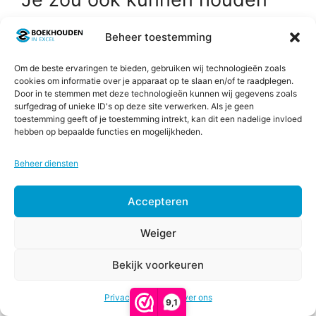
van …
Beheer toestemming
Dit
AANBIEDING!
Om de beste ervaringen te bieden, gebruiken wij technologieën zoals
product
cookies om informatie over je apparaat op te slaan en/of te raadplegen.
heeft
Door in te stemmen met deze technologieën kunnen wij gegevens zoals
surfgedrag of unieke ID's op deze site verwerken. Als je geen
meerdere
toestemming geeft of je toestemming intrekt, kan dit een nadelige invloed
variaties.
hebben op bepaalde functies en mogelijkheden.
Deze
optie
Beheer diensten
kan
gekozen
Accepteren
Financieel Plan 3.0
worden
op
Weiger
5.00
Prijsklasse:
€
67,00
-
€
247,00
de
van 5
€67,00
Bekijk voorkeuren
productpagina
€
37,00
-
tot
Opties selecteren
Prijsklasse:
€
67,00
€247,00
Privacy & Cookies
Over ons
€37,00
9,1
tot