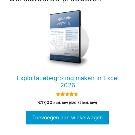
Exploitatiebegroting maken in Excel
2026
4.50
€
17,00
excl. btw (
€
20,57
incl. btw)
van 5
Toevoegen aan winkelwagen