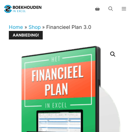
Ga
Me
naar
de
inhoud
Home
»
Shop
»
Financieel Plan 3.0
AANBIEDING!