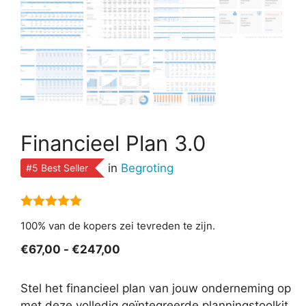
Financieel Plan 3.0
in
Begroting
#5 Best Seller
5.00
van 5
100% van de kopers zei tevreden te zijn.
Prijsklasse:
€
67,00
-
€
247,00
€67,00
tot
Stel het financieel plan van jouw onderneming op
€247,00
met deze volledig geïntegreerde planningstoolkit.