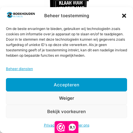
product
heeft
Beheer toestemming
meerdere
variaties.
Om de beste ervaringen te bieden, gebruiken wij technologieën zoals
Deze
cookies om informatie over je apparaat op te slaan en/of te raadplegen.
Door in te stemmen met deze technologieën kunnen wij gegevens zoals
optie
surfgedrag of unieke ID's op deze site verwerken. Als je geen
kan
toestemming geeft of je toestemming intrekt, kan dit een nadelige invloed
gekozen
hebben op bepaalde functies en mogelijkheden.
Klaar voor volgend jaar
worden
Beheer diensten
op
0
Prijsklasse:
€
447,00
-
€
797,00
de
v
€447,00
a
Accepteren
productpagina
n
tot
Opties selecteren
5
€797,00
Weiger
Bekijk voorkeuren
€
67,00
-
Prijsklasse:
€
247,00
Privacy & Cookies
€67,00
Over ons
9,1
tot