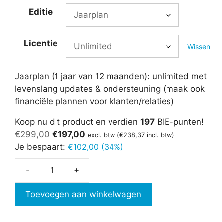
Editie
Licentie
Wissen
Jaarplan (1 jaar van 12 maanden): unlimited met
levenslang updates & ondersteuning (maak ook
financiële plannen voor klanten/relaties)
Koop nu dit product en verdien
197
BIE-punten!
Oorspronkelijke
Huidige
€
299,00
€
197,00
excl. btw (
€
238,37
incl. btw)
prijs
prijs
Je bespaart:
€
102,00 (34%)
was:
is:
-
+
€299,00.
€197,00.
Financieel
Plan
Toevoegen aan winkelwagen
3.0
aantal