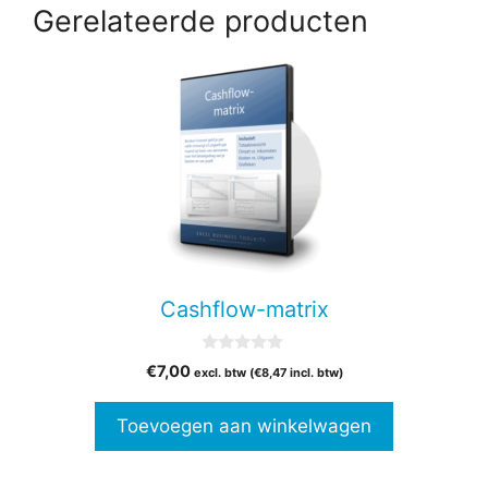
Gerelateerde producten
Cashflow-matrix
0
€
7,00
excl. btw (
€
8,47
incl. btw)
v
a
n
Toevoegen aan winkelwagen
5