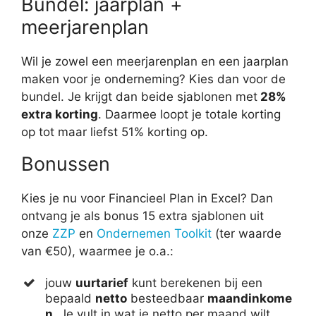
Bundel: jaarplan +
meerjarenplan
Wil je zowel een meerjarenplan en een jaarplan
maken voor je onderneming? Kies dan voor de
bundel. Je krijgt dan beide sjablonen met
28%
extra korting
. Daarmee loopt je totale korting
op tot maar liefst 51% korting op.
Bonussen
Kies je nu voor Financieel Plan in Excel? Dan
ontvang je als bonus 15 extra sjablonen uit
onze
ZZP
en
Ondernemen Toolkit
(ter waarde
van €50), waarmee je o.a.:
jouw
uurtarief
kunt berekenen bij een
bepaald
netto
besteedbaar
maandinkome
n
. Je vult in wat je netto per maand wilt