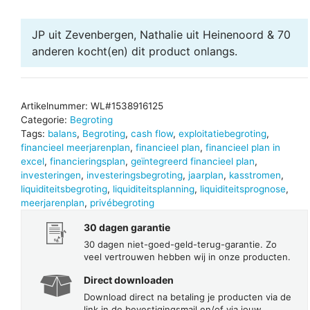
aantal
JP uit Zevenbergen, Nathalie uit Heinenoord & 70
anderen
kocht(en) dit product onlangs.
Artikelnummer:
WL#1538916125
Categorie:
Begroting
Tags:
balans
,
Begroting
,
cash flow
,
exploitatiebegroting
,
financieel meerjarenplan
,
financieel plan
,
financieel plan in
excel
,
financieringsplan
,
geïntegreerd financieel plan
,
investeringen
,
investeringsbegroting
,
jaarplan
,
kasstromen
,
liquiditeitsbegroting
,
liquiditeitsplanning
,
liquiditeitsprognose
,
meerjarenplan
,
privébegroting
30 dagen garantie
30 dagen niet-goed-geld-terug-garantie. Zo
veel vertrouwen hebben wij in onze producten.
Direct downloaden
Download direct na betaling je producten via de
link in de bevestigingsmail en/of via jouw