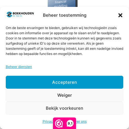
product
heeft
Beheer toestemming
meerdere
variaties.
Om de beste ervaringen te bieden, gebruiken wij technologieën zoals
Deze
cookies om informatie over je apparaat op te slaan en/of te raadplegen.
Door in te stemmen met deze technologieën kunnen wij gegevens zoals
optie
surfgedrag of unieke ID's op deze site verwerken. Als je geen
kan
toestemming geeft of je toestemming intrekt, kan dit een nadelige invloed
gekozen
hebben op bepaalde functies en mogelijkheden.
Financial Modelling
worden
Beheer diensten
op
5.00
Prijsklasse:
€
57,00
-
€
97,00
de
van 5
€57,00
Accepteren
productpagina
tot
Opties selecteren
€97,00
Weiger
Bekijk voorkeuren
€
67,00
-
Prijsklasse:
€
247,00
Privacy & Cookies
€67,00
Over ons
9,1
tot