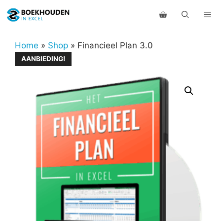
Ga
Me
naar
de
inhoud
Home
»
Shop
»
Financieel Plan 3.0
AANBIEDING!