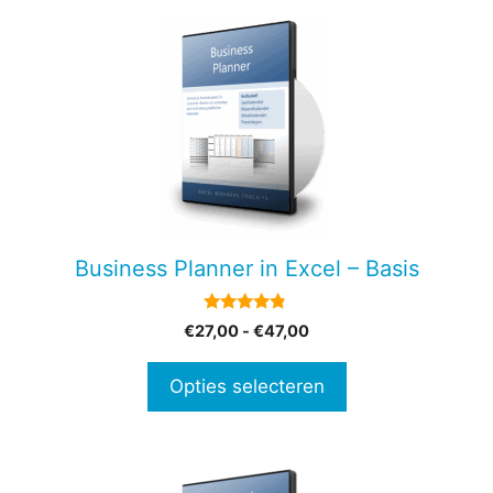
Dit
product
heeft
meerdere
variaties.
Deze
optie
kan
gekozen
Business Planner in Excel – Basis
worden
op
4.67
Prijsklasse:
€
27,00
-
€
47,00
de
van 5
€27,00
productpagina
tot
Opties selecteren
€47,00
Dit