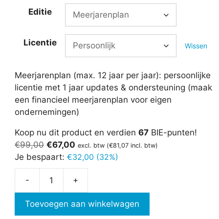
Editie
Licentie
Wissen
Meerjarenplan (max. 12 jaar per jaar): persoonlijke
licentie met 1 jaar updates & ondersteuning (maak
een financieel meerjarenplan voor eigen
ondernemingen)
Koop nu dit product en verdien
67
BIE-punten!
Oorspronkelijke
Huidige
€
99,00
€
67,00
excl. btw (
€
81,07
incl. btw)
prijs
prijs
Je bespaart:
€
32,00 (32%)
was:
is:
-
+
€99,00.
€67,00.
Financieel
Plan
Toevoegen aan winkelwagen
3.0