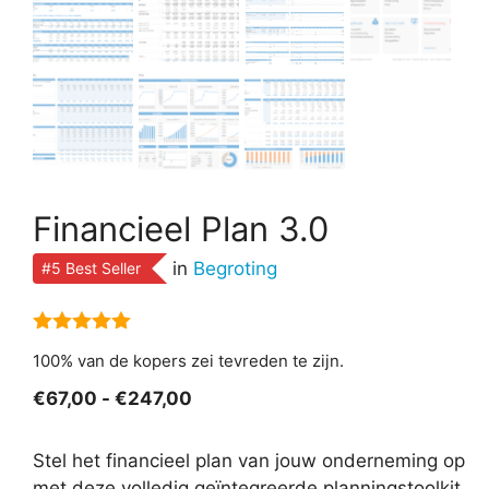
Financieel Plan 3.0
in
Begroting
#5 Best Seller
5.00
van 5
100% van de kopers zei tevreden te zijn.
Prijsklasse:
€
67,00
-
€
247,00
€67,00
tot
Stel het financieel plan van jouw onderneming op
€247,00
met deze volledig geïntegreerde planningstoolkit.