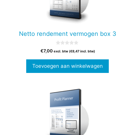
Netto rendement vermogen box 3
0
€
7,00
excl. btw (
€
8,47
incl. btw)
v
a
n
Toevoegen aan winkelwagen
5
Dit
product
heeft
meerdere
variaties.
Deze