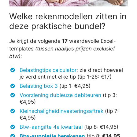
Welke rekenmodellen zitten in
deze praktische bundel?
Je krijgt de volgende
17
waardevolle Excel-
templates
(tussen haakjes prijzen exclusief
btw)
:
Belastingtips calculator
: zie direct hoeveel
je verdient met elke tip (tip 1-26: €17)
Belasting box 3
(tip 1: €4,95)
Voorziening dubieuze debiteuren
(tip 3:
€4,95)
Kleinschaligheidinvesteringsaftrek
(tip 7:
€4,95)
Btw-aangifte 4e kwartaal
(tip 8: €14,95)
Btw-suppletie berekenen
(tip 8:
€14,95