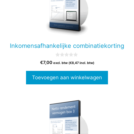
Inkomensafhankelijke combinatiekorting
0
€
7,00
excl. btw (
€
8,47
incl. btw)
v
a
n
Toevoegen aan winkelwagen
5