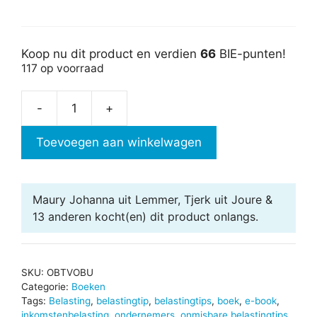
Koop nu dit product en verdien
66
BIE-punten!
117 op voorraad
-
+
Onmisbare
belastingtips
Toevoegen aan winkelwagen
voor
ondernemers
-
Maury Johanna uit Lemmer, Tjerk uit Joure &
bundel
13 anderen
kocht(en) dit product onlangs.
aantal
SKU:
OBTVOBU
Categorie:
Boeken
Tags:
Belasting
,
belastingtip
,
belastingtips
,
boek
,
e-book
,
inkomstenbelasting
,
ondernemers
,
onmisbare belastingtips
,