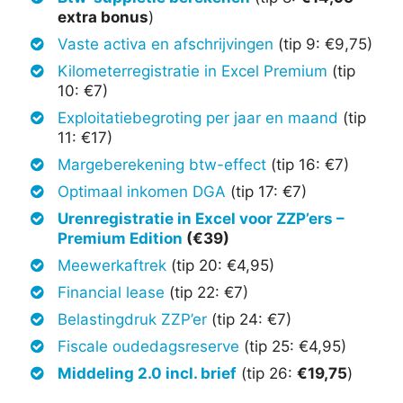
extra bonus
)
Vaste activa en afschrijvingen
(tip 9: €9,75)
Kilometerregistratie in Excel Premium
(tip
10: €7)
Exploitatiebegroting per jaar en maand
(tip
11: €17)
Margeberekening btw-effect
(tip 16: €7)
Optimaal inkomen DGA
(tip 17: €7)
Urenregistratie in Excel voor ZZP’ers –
Premium Edition
(€39)
Meewerkaftrek
(tip 20: €4,95)
Financial lease
(tip 22: €7)
Belastingdruk ZZP’er
(tip 24: €7)
Fiscale oudedagsreserve
(tip 25: €4,95)
Middeling 2.0 incl. brief
(tip 26:
€19,75
)