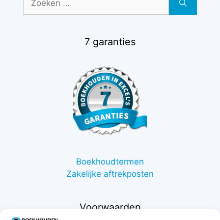
naar:
7 garanties
Boekhoudtermen
Zakelijke aftrekposten
Voorwaarden