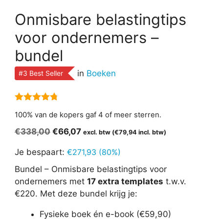
Onmisbare belastingtips
voor ondernemers –
bundel
in
Boeken
#3 Best Seller
4.67
van 5
100% van de kopers gaf 4 of meer sterren.
Oorspronkelijke
Huidige
€
338,00
€
66,07
excl. btw (
€
79,94
incl. btw)
prijs
prijs
Je bespaart:
€
271,93
(80%)
was:
is:
€338,00.
€66,07.
Bundel – Onmisbare belastingtips voor
ondernemers met
17 extra templates
t.w.v.
€220. Met deze bundel krijg je:
Fysieke boek én e-book (€59,90)