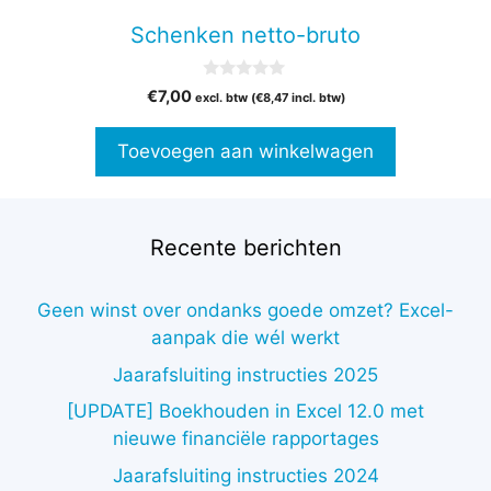
Schenken netto-bruto
0
€
7,00
excl. btw (
€
8,47
incl. btw)
v
a
n
Toevoegen aan winkelwagen
5
Recente berichten
Geen winst over ondanks goede omzet? Excel-
aanpak die wél werkt
Jaarafsluiting instructies 2025
[UPDATE] Boekhouden in Excel 12.0 met
nieuwe financiële rapportages
Jaarafsluiting instructies 2024