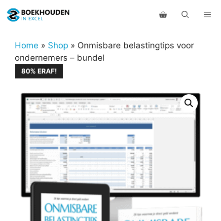
Ga
Me
naar
de
inhoud
Home
»
Shop
»
Onmisbare belastingtips voor
ondernemers – bundel
80% ERAF!