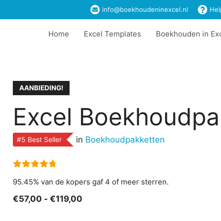
info@boekhoudeninexcel.nl
Hel
Home
Excel Templates
Boekhouden in Ex
AANBIEDING!
Excel Boekhoudpa
in
Boekhoudpakketten
#5 Best Seller
4.73
van 5
95.45% van de kopers gaf 4 of meer sterren.
Prijsklasse:
€
57,00
-
€
119,00
€57,00