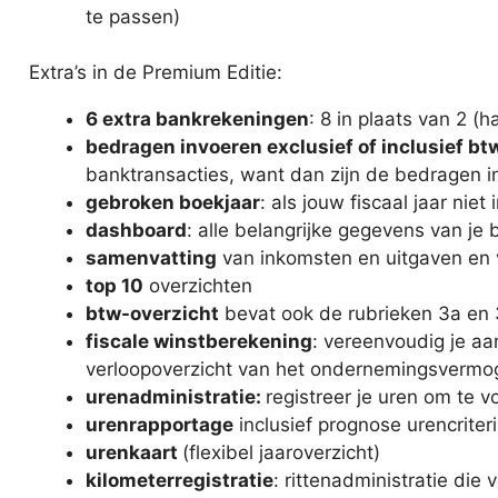
te passen)
Extra’s in de Premium Editie:
6 extra bankrekeningen
: 8 in plaats van 2 (
bedragen invoeren exclusief of inclusief bt
banktransacties, want dan zijn de bedragen i
gebroken boekjaar
: als jouw fiscaal jaar niet 
dashboard
: alle belangrijke gegevens van je b
samenvatting
van inkomsten en uitgaven en 
top 10
overzichten
btw-overzicht
bevat ook de rubrieken 3a en 
fiscale winstberekening
: vereenvoudig je aa
verloopoverzicht van het ondernemingsvermo
urenadministratie:
registreer je uren om te v
urenrapportage
inclusief prognose urencriter
urenkaart
(flexibel jaaroverzicht)
kilometerregistratie
: rittenadministratie die