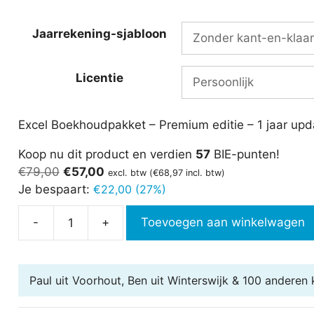
Jaarrekening-sjabloon
Licentie
Excel Boekhoudpakket – Premium editie – 1 jaar upd
Koop nu dit product en verdien
57
BIE-punten!
Oorspronkelijke
Huidige
€
79,00
€
57,00
excl. btw (
€
68,97
incl. btw)
prijs
prijs
Je bespaart:
€
22,00 (27%)
was:
is:
-
+
Toevoegen aan winkelwagen
€79,00.
€57,00.
Excel
Boekhoudpakket
Premium
Paul uit Voorhout, Ben uit Winterswijk & 100 anderen
k
aantal