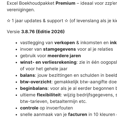
tot
Excel Boekhoudpakket
Premium
– ideaal voor zzp’e
€119,00
verenigingen.
✫ 1 jaar updates & support ✫ (of levenslang als je ki
Versie
3.8.76 (Editie 2026)
vastlegging van
verkopen
& inkomsten en
in
invoer van
stamgegevens
voor al je relaties
gebruik voor
meerdere jaren
winst- en verliesrekening
: zie in één oogop
of voor het gehele jaar
balans
: jouw bezittingen en schulden in beel
btw-overzicht
: gemakkelijk btw-aangifte doen
beginbalans
: voor als je al eerder begonnen
ultieme
flexibiliteit
: wijzig bedrijfsgegevens
btw-tarieven, betaaltermijn etc.
controle
op invoerfouten
snelle aanmaak van je
facturen
in 10 kleuren