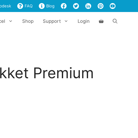
€119,00
pdesk
FAQ
Blog
cel
Shop
Support
Login
kket Premium