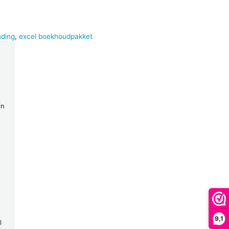
uding
,
excel boekhoudpakket
in
9,1
l