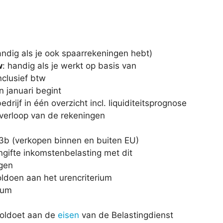
handig als je ook spaarrekeningen hebt)
w
: handig als je werkt op basis van
nclusief btw
in januari begint
edrijf in één overzicht incl. liquiditeitsprognose
verloop van de rekeningen
3b (verkopen binnen en buiten EU)
ngifte inkomstenbelasting met dit
gen
oldoen aan het urencriterium
ium
 voldoet aan de
eisen
van de Belastingdienst