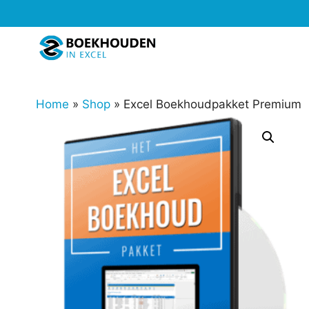
Ga
naar
de
inhoud
Home
»
Shop
»
Excel Boekhoudpakket Premium