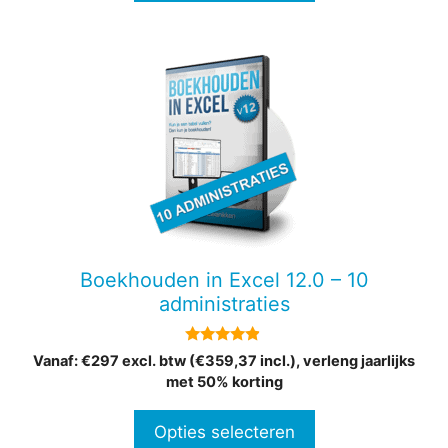
Dit
product
heeft
meerdere
variaties.
Deze
optie
kan
gekozen
Boekhouden in Excel 12.0 – 10
worden
administraties
op
de
4.73
Vanaf: €297 excl. btw (€359,37 incl.), verleng jaarlijks
productpagina
van 5
met 50% korting
Opties selecteren