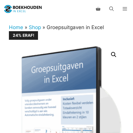
Ga
Me
naar
de
inhoud
Home
»
Shop
»
Groepsuitgaven in Excel
24% ERAF!