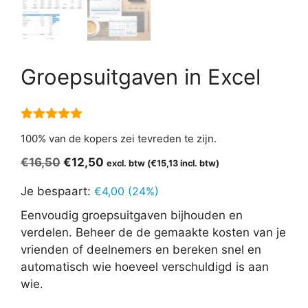
Groepsuitgaven in Excel
5.00
van 5
100% van de kopers zei tevreden te zijn.
Oorspronkelijke
Huidige
€
16,50
€
12,50
excl. btw (
€
15,13
incl. btw)
prijs
prijs
Je bespaart:
€
4,00
(24%)
was:
is:
€16,50.
€12,50.
Eenvoudig groepsuitgaven bijhouden en
verdelen. Beheer de de gemaakte kosten van je
vrienden of deelnemers en bereken snel en
automatisch wie hoeveel verschuldigd is aan
wie.