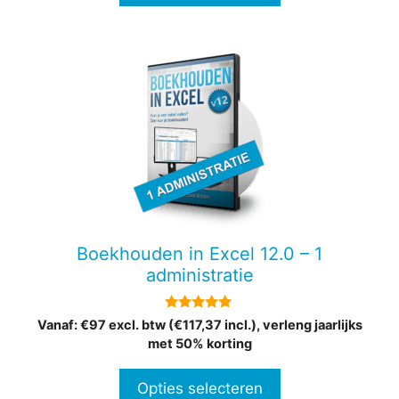
Dit
product
heeft
meerdere
variaties.
Deze
optie
kan
gekozen
Boekhouden in Excel 12.0 – 1
worden
administratie
op
de
4.82
Vanaf: €97 excl. btw (€117,37 incl.), verleng jaarlijks
productpagina
van 5
met 50% korting
Opties selecteren