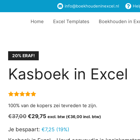
€37,00.
€29,75.
info@boekhoudeninexcel.nl
Hel
Home
Excel Templates
Boekhouden in Ex
20% ERAF!
Kasboek in Excel
5.00
van 5
100% van de kopers zei tevreden te zijn.
Oorspronkelijke
Huidige
€
37,00
€
29,75
excl. btw (
€
36,00
incl. btw)
prijs
prijs
Je bespaart:
€
7,25
(19%)
was:
is:
€37,00.
€29,75.