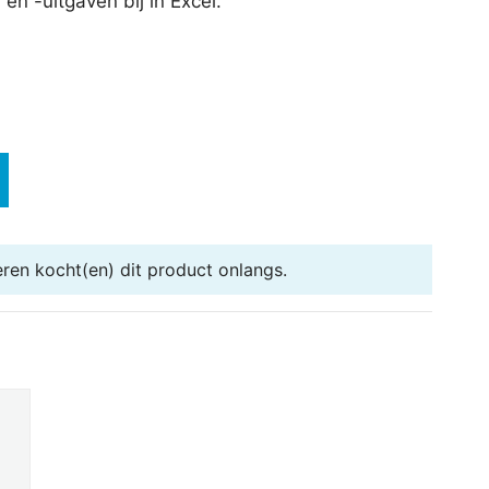
n -uitgaven bij in Excel.
eren
kocht(en) dit product onlangs.