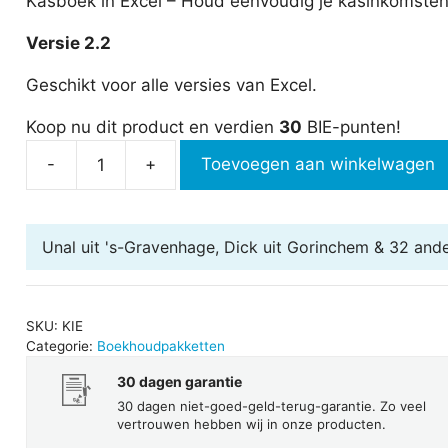
Kasboek in Excel – Houd eenvoudig je kasinkomsten e
Versie 2.2
Geschikt voor alle versies van Excel.
Koop nu dit product en verdien
30
BIE-punten!
-
+
Toevoegen aan winkelwagen
Kasboek
in
Excel
Unal uit 's-Gravenhage, Dick uit Gorinchem & 32 and
aantal
SKU:
KIE
Categorie:
Boekhoudpakketten
30 dagen garantie
30 dagen niet-goed-geld-terug-garantie. Zo veel
vertrouwen hebben wij in onze producten.