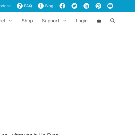
Excel
pdesk
FAQ
Blog
aantal
cel
Shop
Support
Login