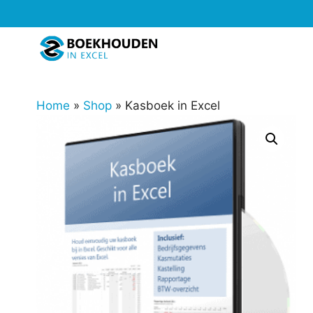
Ga
naar
de
inhoud
Home
»
Shop
»
Kasboek in Excel