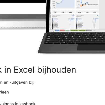
 in Excel bijhouden
 en -uitgaven bij:
rieën
o volgens je kasboek