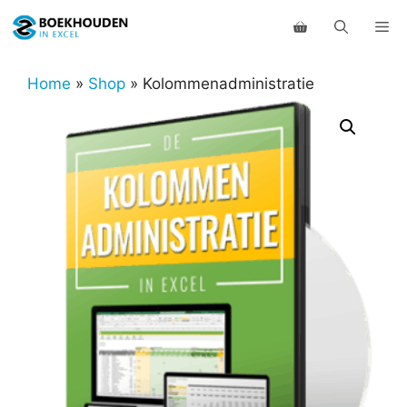
Ga
Me
naar
de
inhoud
Home
»
Shop
»
Kolommenadministratie