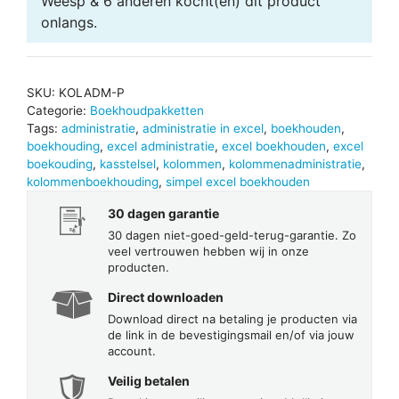
Weesp & 6 anderen
kocht(en) dit product
onlangs.
SKU:
KOLADM-P
Categorie:
Boekhoudpakketten
Tags:
administratie
,
administratie in excel
,
boekhouden
,
boekhouding
,
excel administratie
,
excel boekhouden
,
excel
boekouding
,
kasstelsel
,
kolommen
,
kolommenadministratie
,
kolommenboekhouding
,
simpel excel boekhouden
30 dagen garantie
30 dagen niet-goed-geld-terug-garantie. Zo
veel vertrouwen hebben wij in onze
producten.
Direct downloaden
Download direct na betaling je producten via
de link in de bevestigingsmail en/of via jouw
account.
Veilig betalen