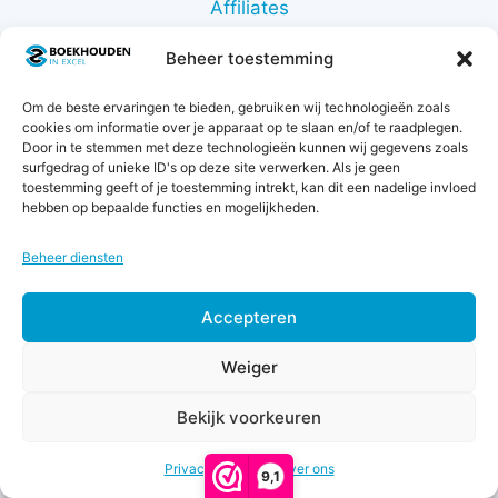
Affiliates
Over ons
Beheer toestemming
7 garanties
Beoordelingen
Om de beste ervaringen te bieden, gebruiken wij technologieën zoals
Veel gestelde vragen
cookies om informatie over je apparaat op te slaan en/of te raadplegen.
Gratis boekhoudsjablonen
Door in te stemmen met deze technologieën kunnen wij gegevens zoals
surfgedrag of unieke ID's op deze site verwerken. Als je geen
toestemming geeft of je toestemming intrekt, kan dit een nadelige invloed
Zoek
hebben op bepaalde functies en mogelijkheden.
naar:
Beheer diensten
7 garanties
Accepteren
Weiger
Bekijk voorkeuren
€
27,00
-
Prijsklasse:
€
47,00
Privacy & Cookies
Over ons
€27,00
9,1
tot