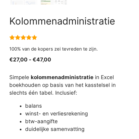
Kolommenadministratie
5.00
van 5
100% van de kopers zei tevreden te zijn.
Prijsklasse:
€
27,00
-
€
47,00
€27,00
tot
Simpele
kolommenadministratie
in Excel
€47,00
boekhouden op basis van het kasstelsel in
slechts één tabel. Inclusief:
balans
winst- en verliesrekening
btw-aangifte
duidelijke samenvatting