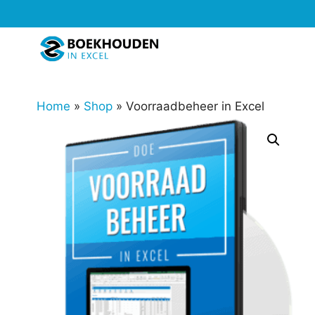
Ga
naar
de
inhoud
Home
»
Shop
»
Voorraadbeheer in Excel