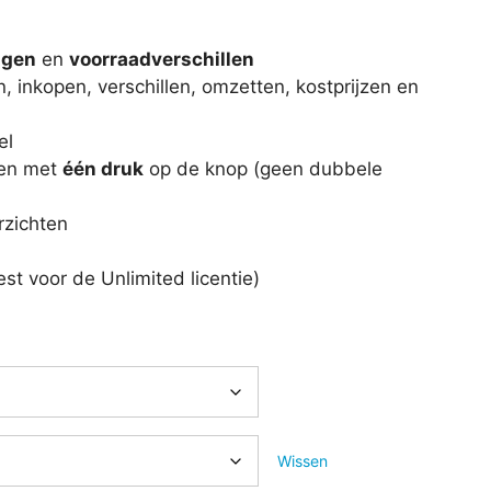
ngen
en
voorraadverschillen
, inkopen, verschillen, omzetten, kostprijzen en
el
en met
één druk
op de knop (geen dubbele
rzichten
est voor de Unlimited licentie)
Wissen