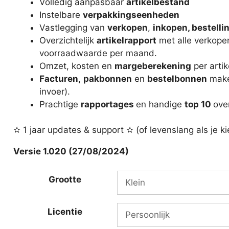
Volledig aanpasbaar
artikelbestand
Instelbare
verpakkingseenheden
Vastlegging van
verkopen
,
inkopen, bestelli
Overzichtelijk
artikelrapport
met alle verkopen
voorraadwaarde per maand.
Omzet, kosten en
margeberekening
per artik
Facturen,
pakbonnen
en
bestelbonnen
mak
invoer).
Prachtige
rapportages
en handige
top 10
ove
✫ 1 jaar updates & support ✫ (of levenslang als je ki
Versie 1.020 (27/08/2024)
Grootte
Licentie