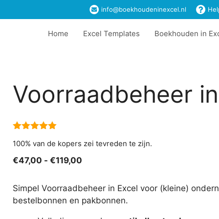
info@boekhoudeninexcel.nl
Hel
Home
Excel Templates
Boekhouden in Ex
Voorraadbeheer in
5.00
van 5
100% van de kopers zei tevreden te zijn.
Prijsklasse:
€
47,00
-
€
119,00
€47,00
tot
Simpel Voorraadbeheer in Excel voor (kleine) ondern
€119,00
bestelbonnen en pakbonnen.