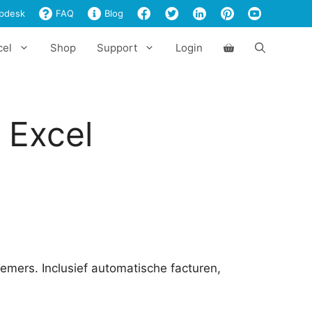
€119,00
pdesk
FAQ
Blog
cel
Shop
Support
Login
 Excel
emers. Inclusief automatische facturen,