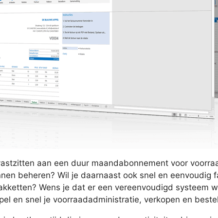
niet vastzitten aan een duur maandabonnement voor voorr
unnen beheren? Wil je daarnaast ook snel en eenvoudig
pakketten? Wens je dat er een vereenvoudigd systeem wa
el en snel je voorraadadministratie, verkopen en beste