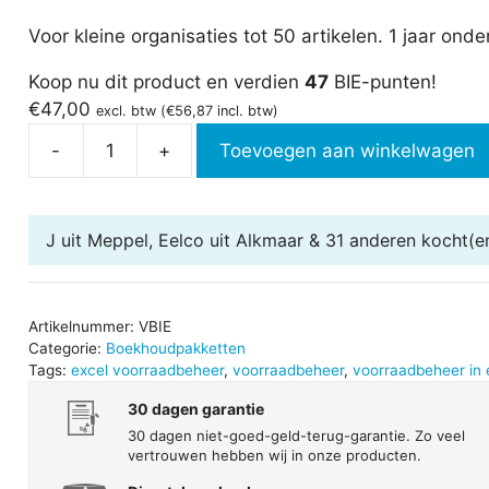
Voor kleine organisaties tot 50 artikelen. 1 jaar ond
Koop nu dit product en verdien
47
BIE-punten!
€
47,00
excl. btw (
€
56,87
incl. btw)
-
+
Toevoegen aan winkelwagen
Voorraadbeheer
in
Excel
J uit Meppel, Eelco uit Alkmaar & 31 anderen
kocht(en
aantal
Artikelnummer:
VBIE
Categorie:
Boekhoudpakketten
Tags:
excel voorraadbeheer
,
voorraadbeheer
,
voorraadbeheer in 
30 dagen garantie
30 dagen niet-goed-geld-terug-garantie. Zo veel
vertrouwen hebben wij in onze producten.