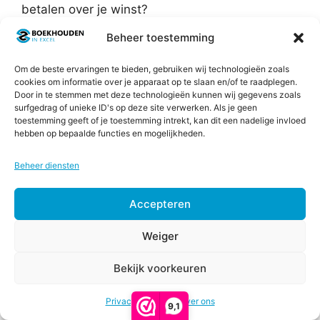
betalen over je winst?
Beheer toestemming
Om de beste ervaringen te bieden, gebruiken wij technologieën zoals
cookies om informatie over je apparaat op te slaan en/of te raadplegen.
Door in te stemmen met deze technologieën kunnen wij gegevens zoals
surfgedrag of unieke ID's op deze site verwerken. Als je geen
toestemming geeft of je toestemming intrekt, kan dit een nadelige invloed
hebben op bepaalde functies en mogelijkheden.
Beheer diensten
16. Vrijheidsgetal
Accepteren
Hoeveel omzet heb je nodig om zonder
geldzorgen te leven?
Weiger
Je vrijheidsgetal is het geldbedrag wat je nodig
Bekijk voorkeuren
Opties
€
47,00
-
ZZP Toolkit
hebt om relaxed te kunnen leven. Stel je voor
Prijsklasse:
€
77,00
selecteren
dat je zonder zorgen geld uit kunt geven aan
Privacy & Cookies
€47,00
Over ons
9,1
tot
wonen, auto, reizen, leven en fun. Dat zou