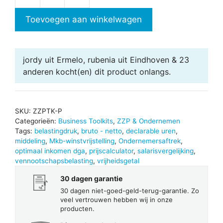
ZZP
Toolkit
Toevoegen aan winkelwagen
aantal
jordy uit Ermelo, rubenia uit Eindhoven & 23
anderen
kocht(en) dit product onlangs.
SKU:
ZZPTK-P
Categorieën:
Business Toolkits
,
ZZP & Ondernemen
Tags:
belastingdruk
,
bruto - netto
,
declarable uren
,
middeling
,
Mkb-winstvrijstelling
,
Ondernemersaftrek
,
optimaal inkomen dga
,
prijscalculator
,
salarisvergelijking
,
vennootschapsbelasting
,
vrijheidsgetal
30 dagen garantie
30 dagen niet-goed-geld-terug-garantie. Zo
veel vertrouwen hebben wij in onze
producten.