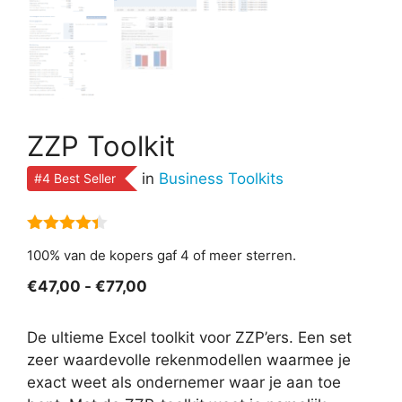
ZZP Toolkit
in
Business Toolkits
#4 Best Seller
4.33
van
100% van de kopers gaf 4 of meer sterren.
5
Prijsklasse:
€
47,00
-
€
77,00
€47,00
tot
De ultieme Excel toolkit voor ZZP’ers. Een set
€77,00
zeer waardevolle rekenmodellen waarmee je
exact weet als ondernemer waar je aan toe