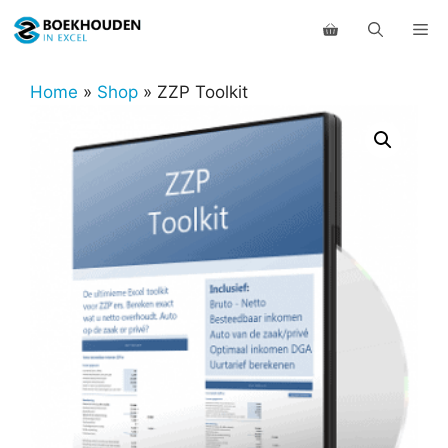
Ga
Me
naar
de
inhoud
Home
»
Shop
»
ZZP Toolkit