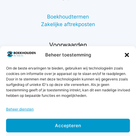
Boekhoudtermen
Zakelijke aftrekposten
Voorwaarden
Beheer toestemming
Contact
Om de beste ervaringen te bieden, gebruiken wij technologieën zoals
Support
cookies om informatie over je apparaat op te slaan en/of te raadplegen.
Retourneren
Door in te stemmen met deze technologieën kunnen wij gegevens zoals
Privacybeleid
surfgedrag of unieke ID's op deze site verwerken. Als je geen
toestemming geeft of je toestemming intrekt, kan dit een nadelige invloed
Betaalmethodes
hebben op bepaalde functies en mogelijkheden.
Garantie & klachten
Algemene voorwaarden
Beheer diensten
Levertijd & verzendkosten
Accepteren