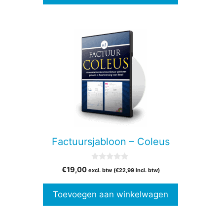
Factuursjabloon – Coleus
0
€
19,00
excl. btw (
€
22,99
incl. btw)
v
a
n
Toevoegen aan winkelwagen
5