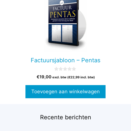
Factuursjabloon – Pentas
0
€
19,00
excl. btw (
€
22,99
incl. btw)
v
a
n
Toevoegen aan winkelwagen
5
Recente berichten