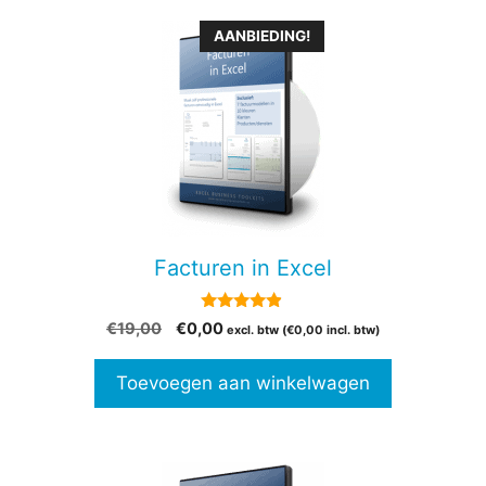
AANBIEDING!
Facturen in Excel
4.73
Oorspronkelijke
Huidige
€
19,00
€
0,00
excl. btw (
€
0,00
incl. btw)
van 5
prijs
prijs
was:
is:
Toevoegen aan winkelwagen
€19,00.
€0,00.