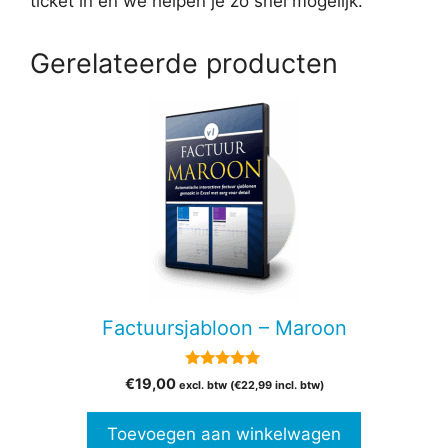
ticket in en we helpen je zo snel mogelijk.
Gerelateerde producten
Factuursjabloon – Maroon
5.00
€
19,00
excl. btw (
€
22,99
incl. btw)
van 5
Toevoegen aan winkelwagen