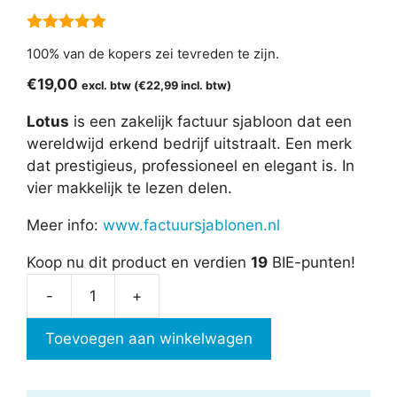
5.00
van 5
100% van de kopers zei tevreden te zijn.
€
19,00
excl. btw (
€
22,99
incl. btw)
Lotus
is een zakelijk factuur sjabloon dat een
wereldwijd erkend bedrijf uitstraalt. Een merk
dat prestigieus, professioneel en elegant is. In
vier makkelijk te lezen delen.
Meer info:
www.factuursjablonen.nl
Koop nu dit product en verdien
19
BIE-punten!
-
+
Factuursjabloon
-
Toevoegen aan winkelwagen
Lotus
aantal