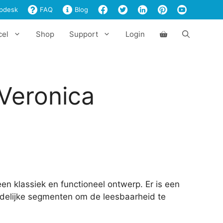
Veronica
pdesk
FAQ
Blog
aantal
cel
Shop
Support
Login
 Veronica
een klassiek en functioneel ontwerp. Er is een
duidelijke segmenten om de leesbaarheid te