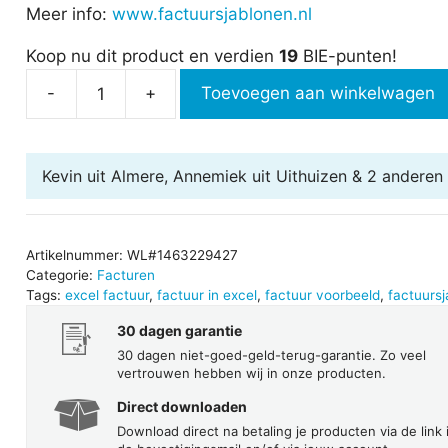
Meer info:
www.factuursjablonen.nl
Koop nu dit product en verdien
19
BIE-punten!
-
+
Toevoegen aan winkelwagen
Factuursjabloon
-
Veronica
Kevin uit Almere, Annemiek uit Uithuizen & 2 anderen
aantal
Artikelnummer:
WL#1463229427
Categorie:
Facturen
Tags:
excel factuur
,
factuur in excel
,
factuur voorbeeld
,
factuursj
30 dagen garantie
30 dagen niet-goed-geld-terug-garantie. Zo veel
vertrouwen hebben wij in onze producten.
Direct downloaden
Download direct na betaling je producten via de link 