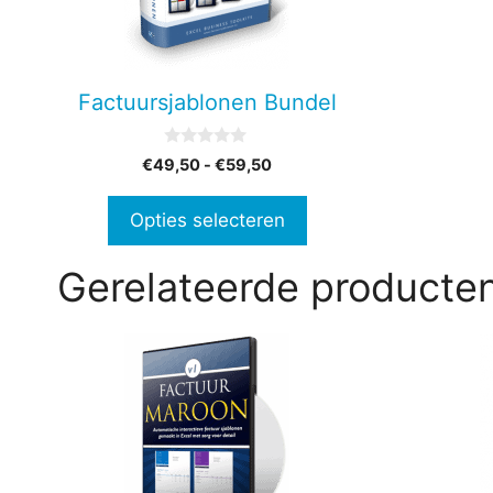
Deze
optie
kan
gekozen
Factuursjablonen Bundel
worden
op
0
Prijsklasse:
€
49,50
-
€
59,50
de
v
€49,50
a
productpagina
n
tot
Opties selecteren
5
€59,50
Gerelateerde producte