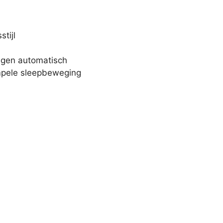
tijl
ingen automatisch
impele sleepbeweging