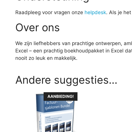
Raadpleeg voor vragen onze
helpdesk
. Als je he
Over ons
We zijn liefhebbers van prachtige ontwerpen, a
Excel – een prachtig boekhoudpakket in Excel d
nooit zo leuk en makkelijk.
Andere suggesties…
Dit
AANBIEDING!
product
heeft
meerdere
variaties.