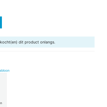
kocht(en) dit product onlangs.
abloon
in