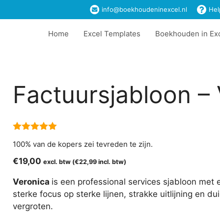
info@boekhoudeninexcel.nl
Hel
Home
Excel Templates
Boekhouden in Ex
Factuursjabloon –
5.00
van 5
100% van de kopers zei tevreden te zijn.
€
19,00
excl. btw (
€
22,99
incl. btw)
Veronica
is een professional services sjabloon met 
sterke focus op sterke lijnen, strakke uitlijning en 
vergroten.