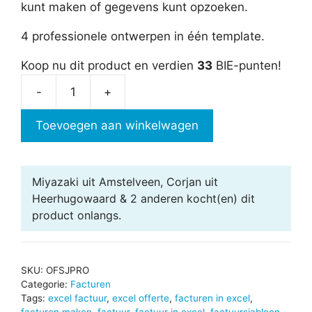
kunt maken of gegevens kunt opzoeken.
4 professionele ontwerpen in één template.
Koop nu dit product en verdien
33
BIE-punten!
-
+
Offerte-
en
Toevoegen aan winkelwagen
factuursjabloon
Pro
Edition
Miyazaki uit Amstelveen, Corjan uit
aantal
Heerhugowaard & 2 anderen
kocht(en) dit
product onlangs.
SKU:
OFSJPRO
Categorie:
Facturen
Tags:
excel factuur
,
excel offerte
,
facturen in excel
,