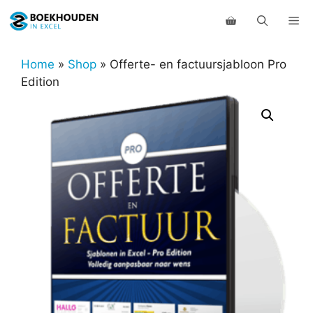
Ga
Me
naar
de
inhoud
Home
»
Shop
»
Offerte- en factuursjabloon Pro
Edition