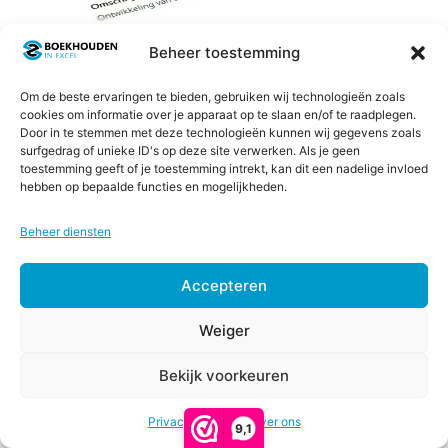
Beheer toestemming
Om de beste ervaringen te bieden, gebruiken wij technologieën zoals
cookies om informatie over je apparaat op te slaan en/of te raadplegen.
Door in te stemmen met deze technologieën kunnen wij gegevens zoals
surfgedrag of unieke ID's op deze site verwerken. Als je geen
toestemming geeft of je toestemming intrekt, kan dit een nadelige invloed
hebben op bepaalde functies en mogelijkheden.
Beheer diensten
Accepteren
Weiger
Voor welk sjabloon ga jij?
€
33,00
Bekijk voorkeuren
excl. btw
Offerte- en factuursjabloon Pro Edition
Toevoegen aan winkelwagen
(
€
39,93
Gerelateerde producten
incl. btw)
Privacy & Cookies
Over ons
9,1