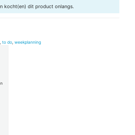
en
kocht(en) dit product onlangs.
,
to do
,
weekplanning
in