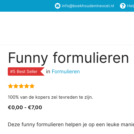
info@boekhoudeninexcel.nl
Hel
Home
Excel Templates
Boekhouden in Ex
Funny formulieren
in
Formulieren
#5 Best Seller
5.00
van 5
100% van de kopers zei tevreden te zijn.
Prijsklasse:
€
0,00
-
€
7,00
€0,00
tot
Deze funny formulieren helpen je op een leuke mani
€7,00