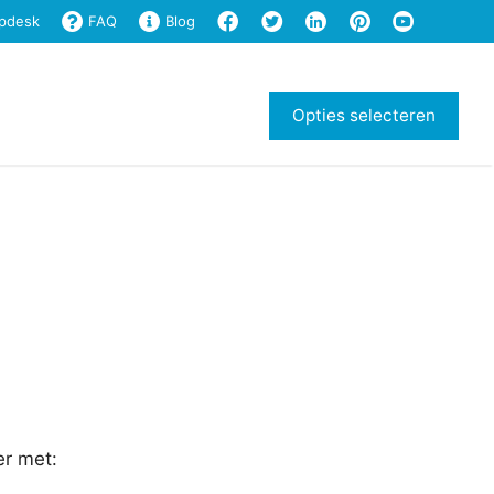
pdesk
FAQ
Blog
cel
Shop
Support
Login
Opties selecteren
er met: