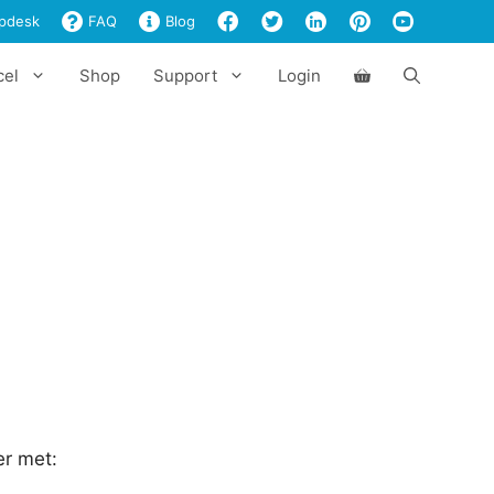
pdesk
FAQ
Blog
cel
Shop
Support
Login
er met: