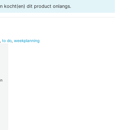
en
kocht(en) dit product onlangs.
,
to do
,
weekplanning
in