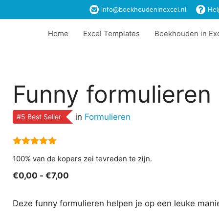
info@boekhoudeninexcel.nl
Hel
Home
Excel Templates
Boekhouden in Ex
Funny formulieren
in
Formulieren
#5 Best Seller
5.00
van 5
100% van de kopers zei tevreden te zijn.
Prijsklasse:
€
0,00
-
€
7,00
€0,00
tot
Deze funny formulieren helpen je op een leuke mani
€7,00