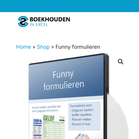
Ga
naar
de
inhoud
Home
»
Shop
»
Funny formulieren