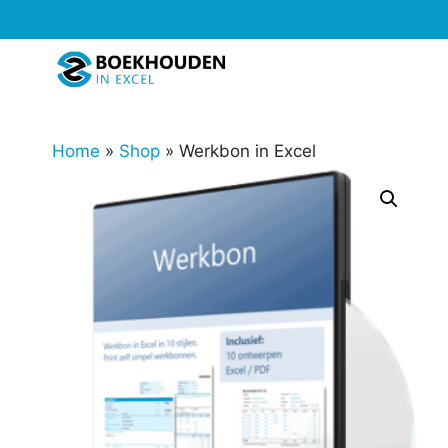
Ga
naar
de
inhoud
Home
»
Shop
»
Werkbon in Excel