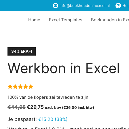
€44,95.
€29,75.
info@boekhoudeninexcel.nl
Hel
Home
Excel Templates
Boekhouden in Ex
34% ERAF!
Werkbon in Excel
5.00
van 5
100% van de kopers zei tevreden te zijn.
Oorspronkelijke
Huidige
€
44,95
€
29,75
excl. btw (
€
36,00
incl. btw)
prijs
prijs
Je bespaart:
€
15,20
(33%)
was:
is:
€44,95.
€29,75.