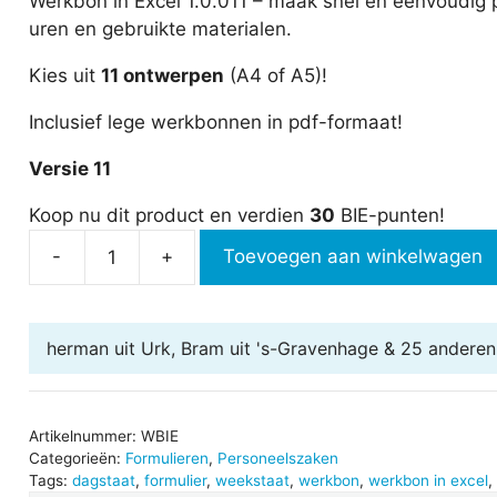
Werkbon in Excel 1.0.011 – maak snel en eenvoudig 
uren en gebruikte materialen.
Kies uit
11 ontwerpen
(A4 of A5)!
Inclusief lege werkbonnen in pdf-formaat!
Versie 11
Koop nu dit product en verdien
30
BIE-punten!
-
+
Toevoegen aan winkelwagen
Werkbon
in
Excel
herman uit Urk, Bram uit 's-Gravenhage & 25 anderen
aantal
Artikelnummer:
WBIE
Categorieën:
Formulieren
,
Personeelszaken
Tags:
dagstaat
,
formulier
,
weekstaat
,
werkbon
,
werkbon in excel
,