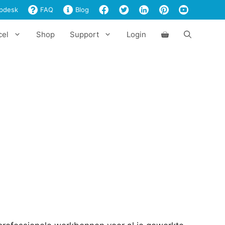
Excel
pdesk
FAQ
Blog
aantal
cel
Shop
Support
Login