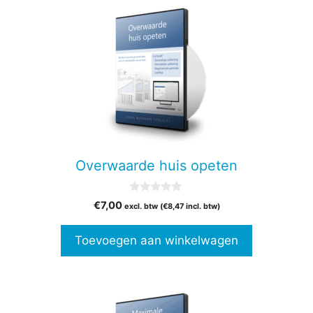
Overwaarde huis opeten
0
€
7,00
excl. btw (
€
8,47
incl. btw)
v
a
n
Toevoegen aan winkelwagen
5