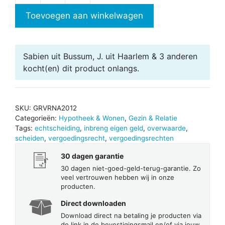
na
Toevoegen aan winkelwagen
2012
aantal
Sabien uit Bussum, J. uit Haarlem & 3 anderen
kocht(en) dit product onlangs.
SKU:
GRVRNA2012
Categorieën:
Hypotheek & Wonen
,
Gezin & Relatie
Tags:
echtscheiding
,
inbreng eigen geld
,
overwaarde
,
scheiden
,
vergoedingsrecht
,
vergoedingsrechten
30 dagen garantie
30 dagen niet-goed-geld-terug-garantie. Zo
veel vertrouwen hebben wij in onze
producten.
Direct downloaden
Download direct na betaling je producten via
de link in de bevestigingsmail en/of via jouw