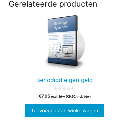
Gerelateerde producten
Benodigd eigen geld
0
€
7,95
excl. btw (
€
9,62
incl. btw)
v
a
n
Toevoegen aan winkelwagen
5