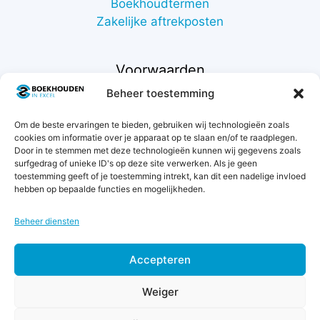
Boekhoudtermen
Zakelijke aftrekposten
Voorwaarden
Beheer toestemming
Contact
Om de beste ervaringen te bieden, gebruiken wij technologieën zoals
Support
cookies om informatie over je apparaat op te slaan en/of te raadplegen.
Retourneren
Door in te stemmen met deze technologieën kunnen wij gegevens zoals
Privacybeleid
surfgedrag of unieke ID's op deze site verwerken. Als je geen
toestemming geeft of je toestemming intrekt, kan dit een nadelige invloed
Betaalmethodes
hebben op bepaalde functies en mogelijkheden.
Garantie & klachten
Algemene voorwaarden
Beheer diensten
Levertijd & verzendkosten
Accepteren
€
7,00
Weiger
excl.
btw