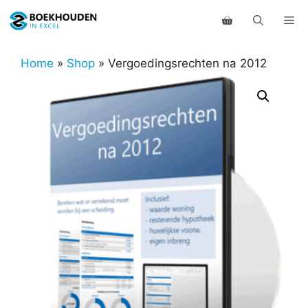
Ga
Me
naar
de
inhoud
Home
»
Shop
»
Vergoedingsrechten na 2012