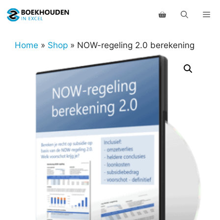
Ga
Me
naar
de
inhoud
Home
»
Shop
»
NOW-regeling 2.0 berekening