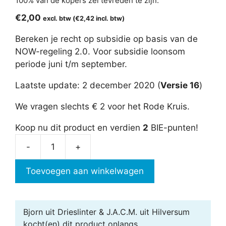
100% van de kopers zei tevreden te zijn.
€
2,00
excl. btw (
€
2,42
incl. btw)
Bereken je recht op subsidie op basis van de
NOW-regeling 2.0. Voor subsidie loonsom
periode juni t/m september.
Laatste update: 2 december 2020 (
Versie 16
)
We vragen slechts € 2 voor het Rode Kruis.
Koop nu dit product en verdien
2
BIE-punten!
-
+
NOW-
regeling
Toevoegen aan winkelwagen
2.0
berekening
aantal
Bjorn uit Drieslinter & J.A.C.M. uit Hilversum
kocht(en) dit product onlangs.