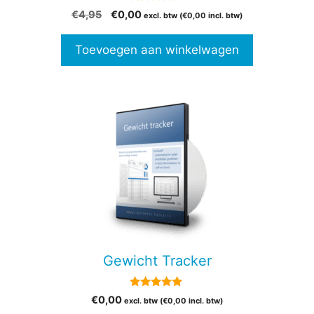
4.50
Oorspronkelijke
Huidige
€
4,95
€
0,00
excl. btw (
€
0,00
incl. btw)
van 5
prijs
prijs
was:
is:
Toevoegen aan winkelwagen
€4,95.
€0,00.
Gewicht Tracker
5.00
€
0,00
excl. btw (
€
0,00
incl. btw)
van 5