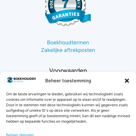
Boekhoudtermen
Zakelijke aftrekposten
Voorwaarden
Beheer toestemming
Contact
Om de beste ervaringen te bieden, gebruiken wij technologieën zoals
Support
cookies om informatie over je apparaat op te slaan en/of te raadplegen.
Retourneren
Door in te stemmen met deze technologieën kunnen wij gegevens zoals
Privacybeleid
surfgedrag of unieke ID's op deze site verwerken. Als je geen
toestemming geeft of je toestemming intrekt, kan dit een nadelige invloed
Betaalmethodes
hebben op bepaalde functies en mogelijkheden.
Garantie & klachten
Algemene voorwaarden
Beheer diensten