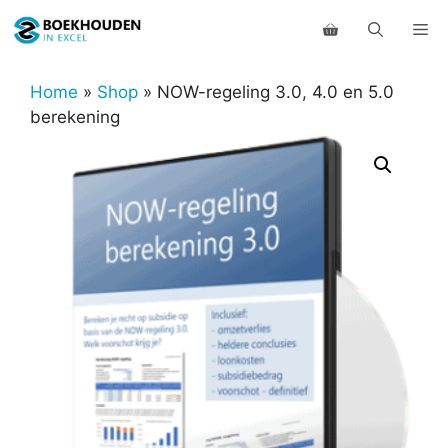
Ga
Me
naar
de
inhoud
Home
»
Shop
»
NOW-regeling 3.0, 4.0 en 5.0
berekening