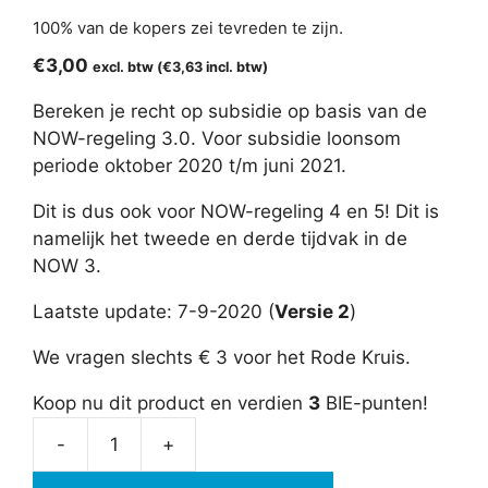
5.00
van 5
100% van de kopers zei tevreden te zijn.
€
3,00
excl. btw (
€
3,63
incl. btw)
Bereken je recht op subsidie op basis van de
NOW-regeling 3.0. Voor subsidie loonsom
periode oktober 2020 t/m juni 2021.
Dit is dus ook voor NOW-regeling 4 en 5! Dit is
namelijk het tweede en derde tijdvak in de
NOW 3.
Laatste update: 7-9-2020 (
Versie 2
)
We vragen slechts € 3 voor het Rode Kruis.
Koop nu dit product en verdien
3
BIE-punten!
-
+
NOW-
regeling