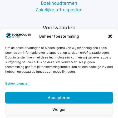
Boekhoudtermen
Zakelijke aftrekposten
Voorwaarden
Beheer toestemming
Contact
Om de beste ervaringen te bieden, gebruiken wij technologieën zoals
Support
cookies om informatie over je apparaat op te slaan en/of te raadplegen.
Retourneren
Door in te stemmen met deze technologieën kunnen wij gegevens zoals
Privacybeleid
surfgedrag of unieke ID's op deze site verwerken. Als je geen
toestemming geeft of je toestemming intrekt, kan dit een nadelige invloed
Betaalmethodes
hebben op bepaalde functies en mogelijkheden.
Garantie & klachten
Algemene voorwaarden
Beheer diensten
Levertijd & verzendkosten
Accepteren
€
3,00
Weiger
excl.
btw