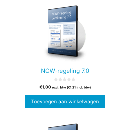
NOW-regeling 7.0
0
€
1,00
excl. btw (
€
1,21
incl. btw)
v
a
n
Toevoegen aan winkelwagen
5