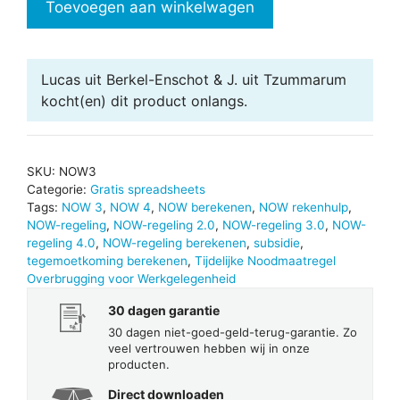
Toevoegen aan winkelwagen
3.0,
4.0
en
Lucas uit Berkel-Enschot & J. uit Tzummarum
5.0
kocht(en) dit product onlangs.
berekening
aantal
SKU:
NOW3
Categorie:
Gratis spreadsheets
Tags:
NOW 3
,
NOW 4
,
NOW berekenen
,
NOW rekenhulp
,
NOW-regeling
,
NOW-regeling 2.0
,
NOW-regeling 3.0
,
NOW-
regeling 4.0
,
NOW-regeling berekenen
,
subsidie
,
tegemoetkoming berekenen
,
Tijdelijke Noodmaatregel
Overbrugging voor Werkgelegenheid
30 dagen garantie
30 dagen niet-goed-geld-terug-garantie. Zo
veel vertrouwen hebben wij in onze
producten.
Direct downloaden