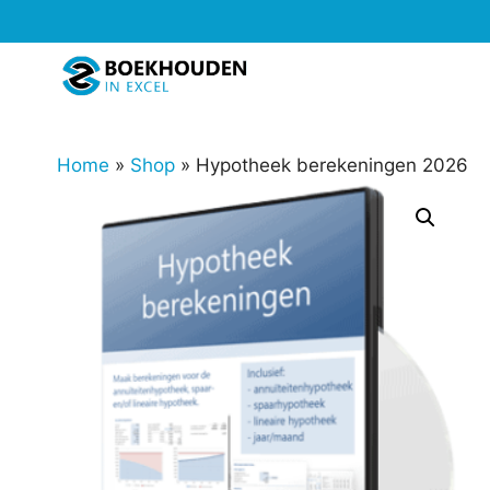
Ga
naar
de
inhoud
Home
»
Shop
»
Hypotheek berekeningen 2026