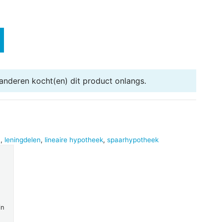
 anderen
kocht(en) dit product onlangs.
n
,
leningdelen
,
lineaire hypotheek
,
spaarhypotheek
in