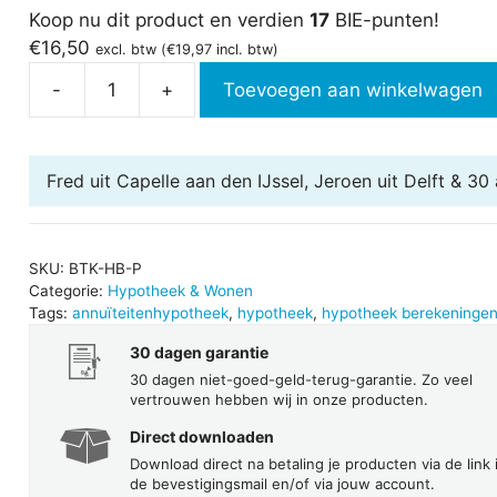
Koop nu dit product en verdien
17
BIE-punten!
€
16,50
excl. btw (
€
19,97
incl. btw)
-
+
Toevoegen aan winkelwagen
Hypotheek
berekeningen
2026
Fred uit Capelle aan den IJssel, Jeroen uit Delft & 30
aantal
SKU:
BTK-HB-P
Categorie:
Hypotheek & Wonen
Tags:
annuïteitenhypotheek
,
hypotheek
,
hypotheek berekeninge
30 dagen garantie
30 dagen niet-goed-geld-terug-garantie. Zo veel
vertrouwen hebben wij in onze producten.
Direct downloaden
Download direct na betaling je producten via de link 
de bevestigingsmail en/of via jouw account.