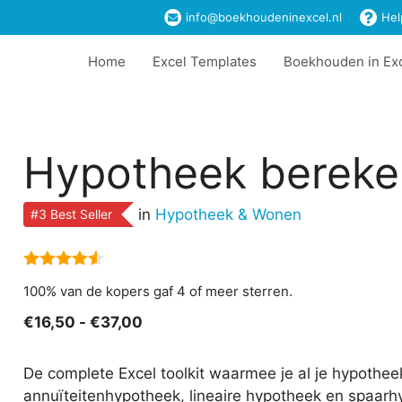
info@boekhoudeninexcel.nl
Hel
Home
Excel Templates
Boekhouden in Ex
Hypotheek bereke
in
Hypotheek & Wonen
#3 Best Seller
4.50
van
100% van de kopers gaf 4 of meer sterren.
5
Prijsklasse:
€
16,50
-
€
37,00
€16,50
tot
De complete Excel toolkit waarmee je al je hypothe
€37,00
annuïteitenhypotheek, lineaire hypotheek en spaarh