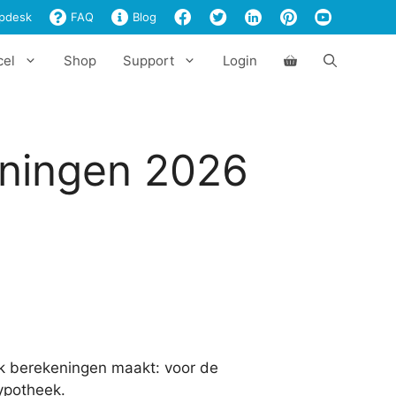
€37,00
pdesk
FAQ
Blog
cel
Shop
Support
Login
ningen 2026
ek berekeningen maakt: voor de
ypotheek.