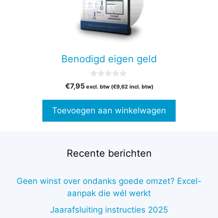
Benodigd eigen geld
0
€
7,95
excl. btw (
€
9,62
incl. btw)
v
a
n
Toevoegen aan winkelwagen
5
Recente berichten
Geen winst over ondanks goede omzet? Excel-
aanpak die wél werkt
Jaarafsluiting instructies 2025