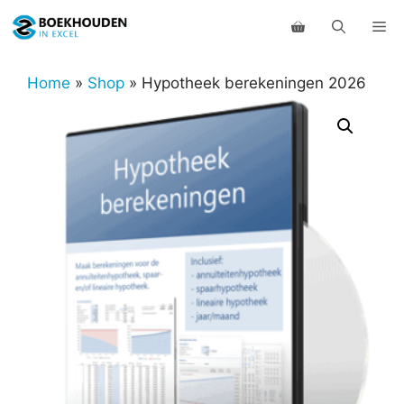
Ga
Me
naar
de
inhoud
Home
»
Shop
»
Hypotheek berekeningen 2026