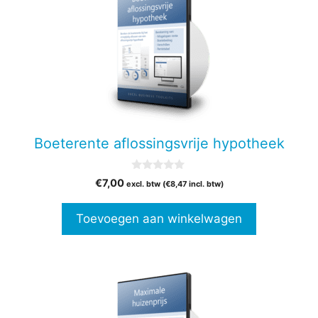
Boeterente aflossingsvrije hypotheek
0
€
7,00
excl. btw (
€
8,47
incl. btw)
v
a
n
Toevoegen aan winkelwagen
5