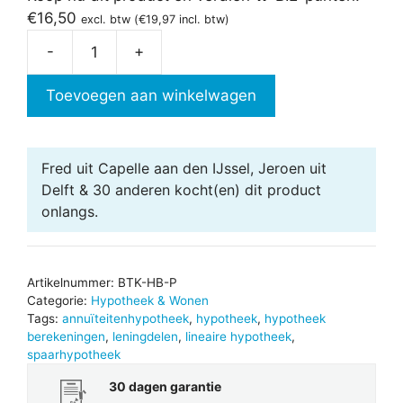
€
16,50
excl. btw (
€
19,97
incl. btw)
-
+
Hypotheek
berekeningen
Toevoegen aan winkelwagen
2026
aantal
Fred uit Capelle aan den IJssel, Jeroen uit
Delft & 30 anderen
kocht(en) dit product
onlangs.
Artikelnummer:
BTK-HB-P
Categorie:
Hypotheek & Wonen
Tags:
annuïteitenhypotheek
,
hypotheek
,
hypotheek
berekeningen
,
leningdelen
,
lineaire hypotheek
,
spaarhypotheek
30 dagen garantie