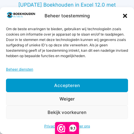
[UPDATE] Boekhouden in Excel 12.0 met
nieuwe financiële rapportages
Beheer toestemming
Jaarafsluiting instructies 2024
Om de beste ervaringen te bieden, gebruiken wij technologieën zoals
cookies om informatie over je apparaat op te slaan en/of te raadplegen.
Door in te stemmen met deze technologieën kunnen wij gegevens zoals
surfgedrag of unieke ID's op deze site verwerken. Als je geen
toestemming geeft of je toestemming intrekt, kan dit een nadelige invloed
hebben op bepaalde functies en mogelijkheden.
Over
Beheer diensten
Blog
Accepteren
Partners
Licenties
Weiger
Affiliates
Bekijk voorkeuren
Over ons
€
16,50
-
7 garanties
Prijsklasse:
€
37,00
Privacy & Cookies
Over ons
€16,50
Beoordelingen
9,1
tot