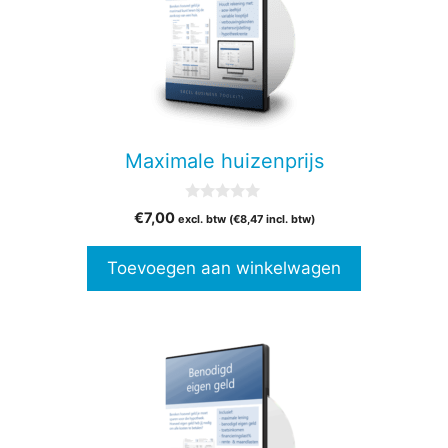
Maximale huizenprijs
0
€
7,00
excl. btw (
€
8,47
incl. btw)
v
a
n
Toevoegen aan winkelwagen
5