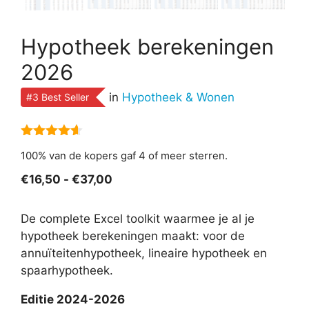
Hypotheek berekeningen
2026
in
Hypotheek & Wonen
#3 Best Seller
4.50
van
100% van de kopers gaf 4 of meer sterren.
5
Prijsklasse:
€
16,50
-
€
37,00
€16,50
tot
De complete Excel toolkit waarmee je al je
€37,00
hypotheek berekeningen maakt: voor de
annuïteitenhypotheek, lineaire hypotheek en
spaarhypotheek.
Editie 2024-2026