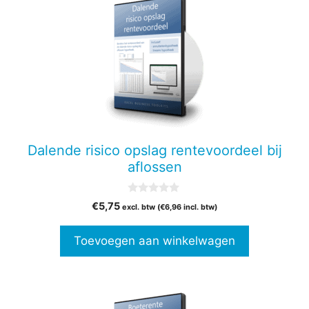
Dalende risico opslag rentevoordeel bij
aflossen
0
€
5,75
excl. btw (
€
6,96
incl. btw)
v
a
n
Toevoegen aan winkelwagen
5