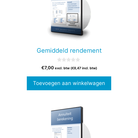
Gemiddeld rendement
0
€
7,00
excl. btw (
€
8,47
incl. btw)
v
a
n
Toevoegen aan winkelwagen
5