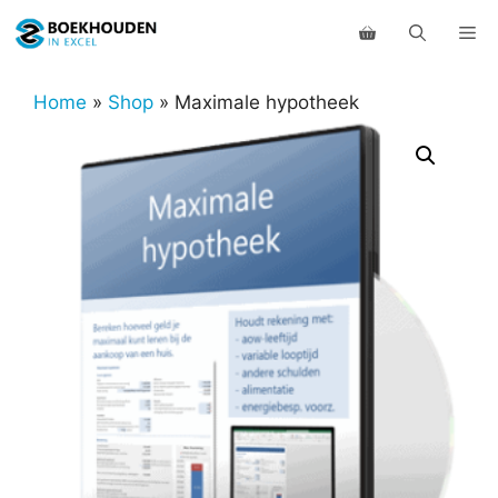
Ga
Me
naar
de
inhoud
Home
»
Shop
»
Maximale hypotheek