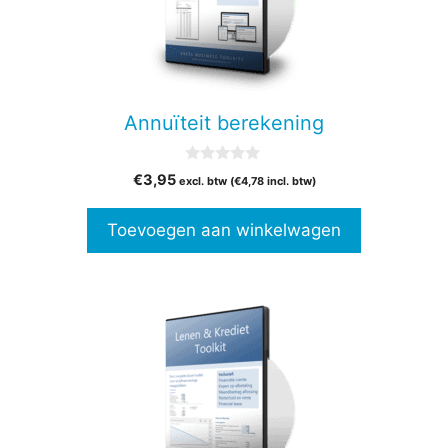
Annuïteit berekening
0
€
3,95
excl. btw (
€
4,78
incl. btw)
v
a
n
Toevoegen aan winkelwagen
5
Dit
product
heeft
meerdere
variaties.
Deze