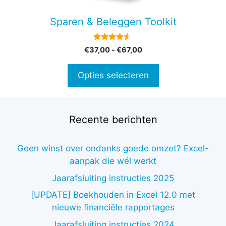
kan
gekozen
Sparen & Beleggen Toolkit
worden
op
4.33
Prijsklasse:
€
37,00
-
€
67,00
de
van 5
€37,00
productpagina
tot
Opties selecteren
€67,00
Recente berichten
Geen winst over ondanks goede omzet? Excel-
aanpak die wél werkt
Jaarafsluiting instructies 2025
[UPDATE] Boekhouden in Excel 12.0 met
nieuwe financiële rapportages
Jaarafsluiting instructies 2024