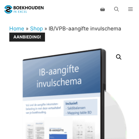
Ga
Me
naar
de
inhoud
Home
»
Shop
»
IB/VPB-aangifte invulschema
AANBIEDING!