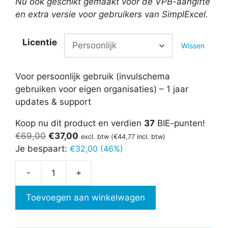
Nu ook geschikt gemaakt voor de VPB-aangifte
en extra versie voor gebruikers van SimplExcel.
Licentie
Wissen
Voor persoonlijk gebruik (invulschema
gebruiken voor eigen organisaties) – 1 jaar
updates & support
Koop nu dit product en verdien
37
BIE-punten!
Oorspronkelijke
Huidige
€
69,00
€
37,00
excl. btw (
€
44,77
incl. btw)
prijs
prijs
Je bespaart:
€
32,00 (46%)
was:
is:
-
+
€69,00.
€37,00.
IB/VPB-
aangifte
Toevoegen aan winkelwagen
invulschema
aantal