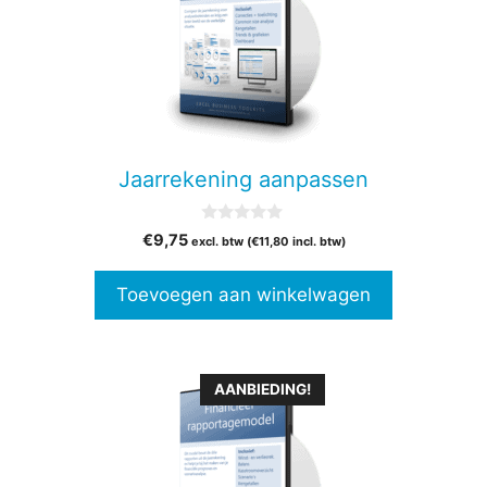
Jaarrekening aanpassen
0
€
9,75
excl. btw (
€
11,80
incl. btw)
v
a
n
Toevoegen aan winkelwagen
5
Dit
AANBIEDING!
product
heeft
meerdere