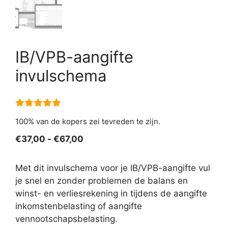
IB/VPB-aangifte
invulschema
5.00
van 5
100% van de kopers zei tevreden te zijn.
Prijsklasse:
€
37,00
-
€
67,00
€37,00
tot
Met dit invulschema voor je IB/VPB-aangifte vul
€67,00
je snel en zonder problemen de balans en
winst- en verliesrekening in tijdens de aangifte
inkomstenbelasting of aangifte
vennootschapsbelasting.