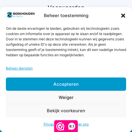
Voorwaarden
Beheer toestemming
Contact
Om de beste ervaringen te bieden, gebruiken wij technologieën zoals
Support
cookies om informatie over je apparaat op te slaan en/of te raadplegen.
Retourneren
Door in te stemmen met deze technologieën kunnen wij gegevens zoals
surfgedrag of unieke ID's op deze site verwerken. Als je geen
Privacybeleid
toestemming geeft of je toestemming intrekt, kan dit een nadelige invloed
Betaalmethodes
hebben op bepaalde functies en mogelijkheden.
Garantie & klachten
Algemene voorwaarden
Beheer diensten
Levertijd & verzendkosten
Accepteren
Weiger
Bekijk voorkeuren
€
37,00
-
© 2011 - 2026 Boekhouden in Excel - KvK 42068129 -
Prijsklasse:
€
67,00
BTW NL869560712B01
Privacy & Cookies
Over ons
€37,00
9,1
tot