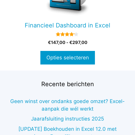
optie
kan
gekozen
Financieel Dashboard in Excel
worden
op
4.00
Prijsklasse:
€
147,00
-
€
297,00
de
van 5
€147,00
productpagina
tot
Opties selecteren
€297,00
Recente berichten
Geen winst over ondanks goede omzet? Excel-
aanpak die wél werkt
Jaarafsluiting instructies 2025
[UPDATE] Boekhouden in Excel 12.0 met