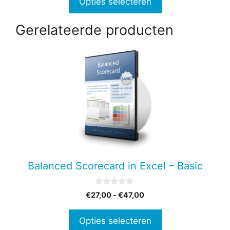
Opties selecteren
€347,00
Gerelateerde producten
Dit
product
heeft
meerdere
variaties.
Deze
optie
kan
gekozen
Balanced Scorecard in Excel – Basic
worden
op
0
Prijsklasse:
€
27,00
-
€
47,00
de
v
€27,00
a
productpagina
n
tot
Opties selecteren
5
€47,00