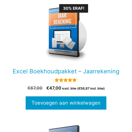
30% ERAF!
Excel Boekhoudpakket – Jaarrekening
5.00
Oorspronkelijke
Huidige
€
67,00
€
47,00
excl. btw (
€
56,87
incl. btw)
van 5
prijs
prijs
was:
is:
Toevoegen aan winkelwagen
€67,00.
€47,00.