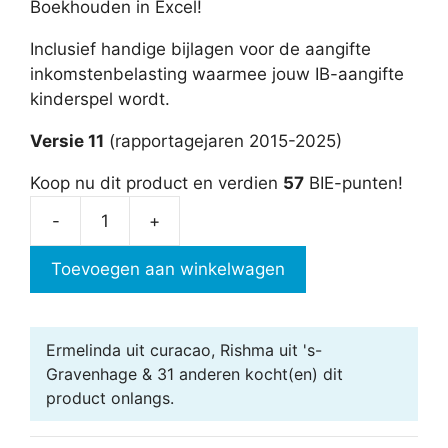
Boekhouden in Excel!
Inclusief handige bijlagen voor de aangifte
inkomstenbelasting waarmee jouw IB-aangifte
kinderspel wordt.
Versie 11
(rapportagejaren 2015-2025)
Koop nu dit product en verdien
57
BIE-punten!
-
+
Jaarrekening
in
Toevoegen aan winkelwagen
Excel
aantal
Ermelinda uit curacao, Rishma uit 's-
Gravenhage & 31 anderen
kocht(en) dit
product onlangs.