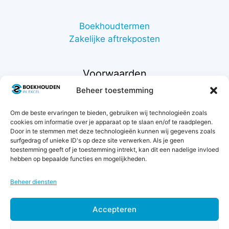
Boekhoudtermen
Zakelijke aftrekposten
Voorwaarden
Beheer toestemming
Contact
Om de beste ervaringen te bieden, gebruiken wij technologieën zoals
Support
cookies om informatie over je apparaat op te slaan en/of te raadplegen.
Retourneren
Door in te stemmen met deze technologieën kunnen wij gegevens zoals
Privacybeleid
surfgedrag of unieke ID's op deze site verwerken. Als je geen
toestemming geeft of je toestemming intrekt, kan dit een nadelige invloed
Betaalmethodes
hebben op bepaalde functies en mogelijkheden.
Garantie & klachten
Algemene voorwaarden
Beheer diensten
Levertijd & verzendkosten
Accepteren