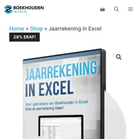
Ga
Me
naar
de
inhoud
Home
»
Shop
»
Jaarrekening in Excel
28% ERAF!