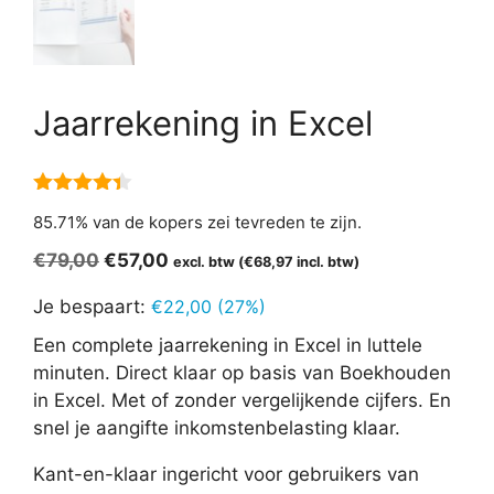
Jaarrekening in Excel
4.29
van
85.71% van de kopers zei tevreden te zijn.
5
Oorspronkelijke
Huidige
€
79,00
€
57,00
excl. btw (
€
68,97
incl. btw)
prijs
prijs
Je bespaart:
€
22,00
(27%)
was:
is:
€79,00.
€57,00.
Een complete jaarrekening in Excel in luttele
minuten. Direct klaar op basis van Boekhouden
in Excel. Met of zonder vergelijkende cijfers. En
snel je aangifte inkomstenbelasting klaar.
Kant-en-klaar ingericht voor gebruikers van