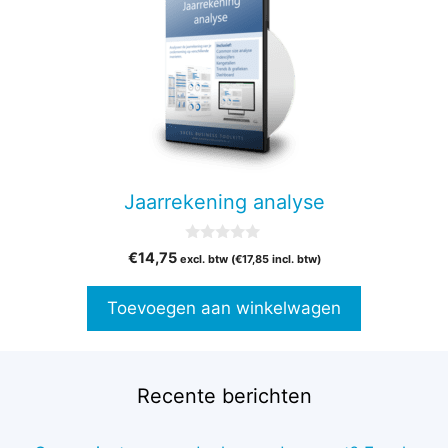
Jaarrekening analyse
0
€
14,75
excl. btw (
€
17,85
incl. btw)
v
a
n
Toevoegen aan winkelwagen
5
Recente berichten