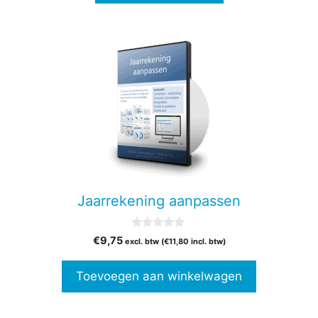
Jaarrekening aanpassen
0
€
9,75
excl. btw (
€
11,80
incl. btw)
v
a
n
Toevoegen aan winkelwagen
5