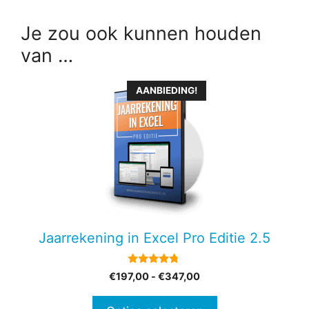
Je zou ook kunnen houden
van …
Dit
AANBIEDING!
product
heeft
meerdere
variaties.
Deze
optie
kan
gekozen
Jaarrekening in Excel Pro Editie 2.5
worden
op
4.60
Prijsklasse:
€
197,00
-
€
347,00
de
van 5
€197,00
productpagina
tot