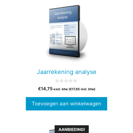
Jaarrekening analyse
0
€
14,75
excl. btw (
€
17,85
incl. btw)
v
a
n
Toevoegen aan winkelwagen
5
Dit
AANBIEDING!