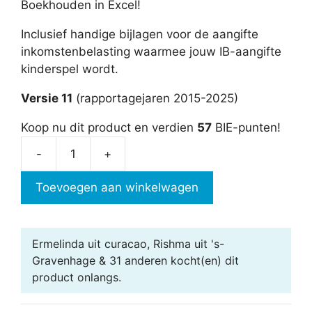
Boekhouden in Excel!
Inclusief handige bijlagen voor de aangifte
inkomstenbelasting waarmee jouw IB-aangifte
kinderspel wordt.
Versie 11
(rapportagejaren 2015-2025)
Koop nu dit product en verdien
57
BIE-punten!
-
+
Jaarrekening
in
Toevoegen aan winkelwagen
Excel
aantal
Ermelinda uit curacao, Rishma uit 's-
Gravenhage & 31 anderen
kocht(en) dit
product onlangs.