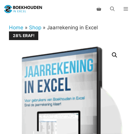
Ga
Me
naar
de
inhoud
Home
»
Shop
»
Jaarrekening in Excel
28% ERAF!