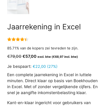
Jaarrekening in Excel
4.29
van
85.71% van de kopers zei tevreden te zijn.
5
Oorspronkelijke
Huidige
€
79,00
€
57,00
excl. btw (
€
68,97
incl. btw)
prijs
prijs
Je bespaart:
€
22,00
(27%)
was:
is:
€79,00.
€57,00.
Een complete jaarrekening in Excel in luttele
minuten. Direct klaar op basis van Boekhouden
in Excel. Met of zonder vergelijkende cijfers. En
snel je aangifte inkomstenbelasting klaar.
Kant-en-klaar ingericht voor gebruikers van