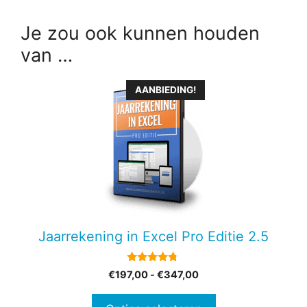
Je zou ook kunnen houden
van …
Dit
AANBIEDING!
product
heeft
meerdere
variaties.
Deze
optie
kan
gekozen
Jaarrekening in Excel Pro Editie 2.5
worden
op
4.60
Prijsklasse:
€
197,00
-
€
347,00
de
van 5
€197,00
productpagina
tot