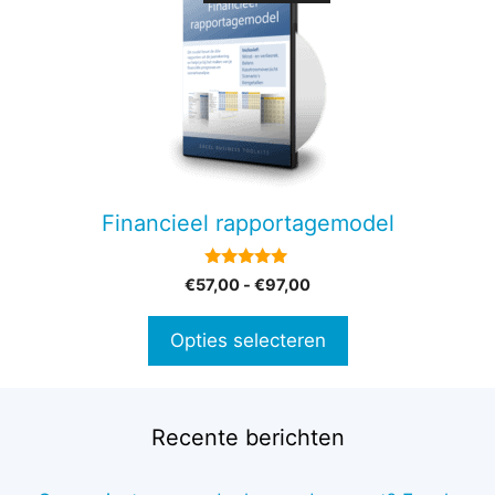
product
heeft
meerdere
variaties.
Deze
optie
kan
gekozen
Financieel rapportagemodel
worden
op
5.00
Prijsklasse:
€
57,00
-
€
97,00
de
van 5
€57,00
productpagina
tot
Opties selecteren
€97,00
Recente berichten