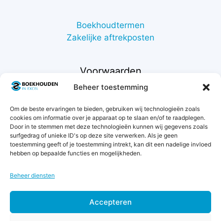
Boekhoudtermen
Zakelijke aftrekposten
Voorwaarden
Beheer toestemming
Contact
Om de beste ervaringen te bieden, gebruiken wij technologieën zoals
Support
cookies om informatie over je apparaat op te slaan en/of te raadplegen.
Retourneren
Door in te stemmen met deze technologieën kunnen wij gegevens zoals
Privacybeleid
surfgedrag of unieke ID's op deze site verwerken. Als je geen
toestemming geeft of je toestemming intrekt, kan dit een nadelige invloed
Betaalmethodes
hebben op bepaalde functies en mogelijkheden.
Garantie & klachten
Algemene voorwaarden
Beheer diensten
Levertijd & verzendkosten
Accepteren