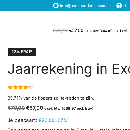
info@boekhoudeninexcel.nl
Hel
Home
Excel Templates
Boekhouden in Ex
Oorspronkelijke
Huidige
€
79,00
€
57,00
excl. btw (
€
68,97
incl. btw)
prijs
prijs
was:
is:
€79,00.
€57,00.
28% ERAF!
Jaarrekening in Ex
4.29
van
85.71% van de kopers zei tevreden te zijn.
5
Oorspronkelijke
Huidige
€
79,00
€
57,00
excl. btw (
€
68,97
incl. btw)
prijs
prijs
Je bespaart:
€
22,00
(27%)
was:
is:
€79,00.
€57,00.