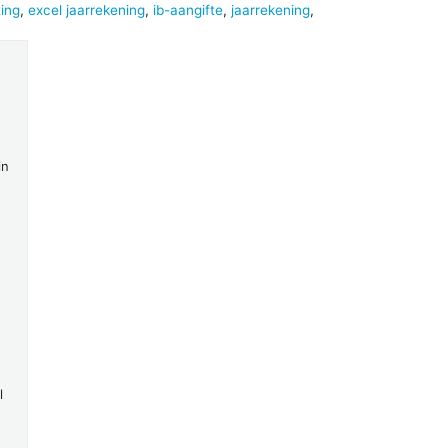
ing
,
excel jaarrekening
,
ib-aangifte
,
jaarrekening
,
in
l