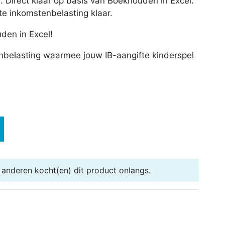
n. Direct klaar op basis van Boekhouden in Excel.
fte inkomstenbelasting klaar.
den in Excel!
enbelasting waarmee jouw IB-aangifte kinderspel
1 anderen
kocht(en) dit product onlangs.