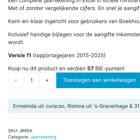
Een complete jaarrekening in Excel in luttele minute
Met of zonder vergelijkende cijfers. En snel je aangi
Kant-en-klaar ingericht voor gebruikers van Boekhou
Inclusief handige bijlagen voor de aangifte inkomst
wordt.
Versie 11
(rapportagejaren 2015-2025)
Koop nu dit product en verdien
57
BIE-punten!
-
+
Toevoegen aan winkelwagen
Jaarrekening
in
Excel
Ermelinda uit curacao, Rishma uit 's-Gravenhage & 3
aantal
SKU:
JRREK
Categorie:
Jaarrekening