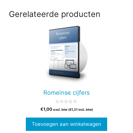
Gerelateerde producten
Romeinse cijfers
0
€
1,00
excl. btw (
€
1,21
incl. btw)
v
a
n
Toevoegen aan winkelwagen
5