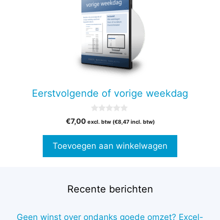
Eerstvolgende of vorige weekdag
0
€
7,00
excl. btw (
€
8,47
incl. btw)
v
a
n
Toevoegen aan winkelwagen
5
Recente berichten
Geen winst over ondanks goede omzet? Excel-