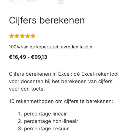
Cijfers berekenen
5.00
van 5
100% van de kopers zei tevreden te zijn.
Prijsklasse:
€
16,49
-
€
99,13
€16,49
tot
Cijfers berekenen in Excel: dé Excel-rekentool
€99,13
voor docenten bij het berekenen van cijfers
voor een toets!
10 rekenmethoden om cijfers te berekenen:
percentage lineair
percentage non-lineair
percentage cesuur