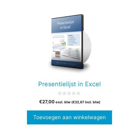
Presentielijst in Excel
0
€
27,00
excl. btw (
€
32,67
incl. btw)
v
a
n
Toevoegen aan winkelwagen
5