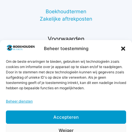
Boekhoudtermen
Zakelijke aftrekposten
Voorwaarden
Beheer toestemming
Contact
Om de beste ervaringen te bieden, gebruiken wij technologieën zoals
Support
cookies om informatie over je apparaat op te slaan en/of te raadplegen.
Retourneren
Door in te stemmen met deze technologieën kunnen wij gegevens zoals
Privacybeleid
surfgedrag of unieke ID's op deze site verwerken. Als je geen
toestemming geeft of je toestemming intrekt, kan dit een nadelige invloed
Betaalmethodes
hebben op bepaalde functies en mogelijkheden.
Garantie & klachten
Algemene voorwaarden
Beheer diensten
Levertijd & verzendkosten
Accepteren
Weiger