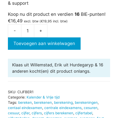
& support
Koop nu dit product en verdien
16
BIE-punten!
€
16,49
excl. btw (
€
19,95
incl. btw)
-
+
Cijfers
berekenen
Toevoegen aan winkelwagen
aantal
Klaas uit Willemstad, Erik uit Hurdegaryp & 16
anderen
kocht(en) dit product onlangs.
SKU:
CIJFBER1
Categorie:
Kalender & Vrije tijd
Tags:
bereken
,
berekenen
,
berekening
,
berekeningen
,
centaal eindexamen
,
centrale eindexamens
,
cesuren
,
cesuur
,
cijfer
,
cijfers
,
cijfers berekenen
,
cijfertabel
,