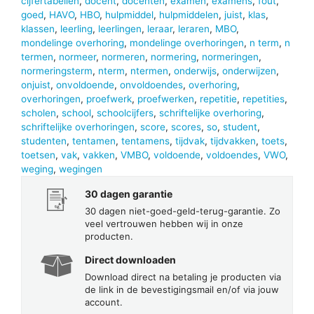
cijfertabellen
,
docent
,
docenten
,
examen
,
examens
,
fout
,
goed
,
HAVO
,
HBO
,
hulpmiddel
,
hulpmiddelen
,
juist
,
klas
,
klassen
,
leerling
,
leerlingen
,
leraar
,
leraren
,
MBO
,
mondelinge overhoring
,
mondelinge overhoringen
,
n term
,
n
termen
,
normeer
,
normeren
,
normering
,
normeringen
,
normeringsterm
,
nterm
,
ntermen
,
onderwijs
,
onderwijzen
,
onjuist
,
onvoldoende
,
onvoldoendes
,
overhoring
,
overhoringen
,
proefwerk
,
proefwerken
,
repetitie
,
repetities
,
scholen
,
school
,
schoolcijfers
,
schriftelijke overhoring
,
schriftelijke overhoringen
,
score
,
scores
,
so
,
student
,
studenten
,
tentamen
,
tentamens
,
tijdvak
,
tijdvakken
,
toets
,
toetsen
,
vak
,
vakken
,
VMBO
,
voldoende
,
voldoendes
,
VWO
,
weging
,
wegingen
30 dagen garantie
30 dagen niet-goed-geld-terug-garantie. Zo
veel vertrouwen hebben wij in onze
producten.
Direct downloaden
Download direct na betaling je producten via
de link in de bevestigingsmail en/of via jouw
account.