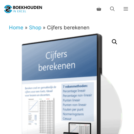
Ga
Me
naar
de
inhoud
Home
»
Shop
»
Cijfers berekenen