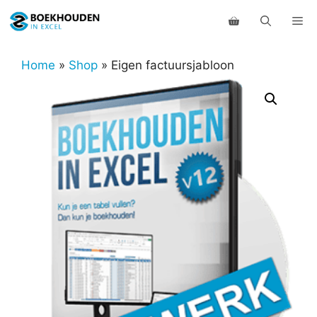
Ga
Me
naar
de
inhoud
Home
»
Shop
»
Eigen factuursjabloon