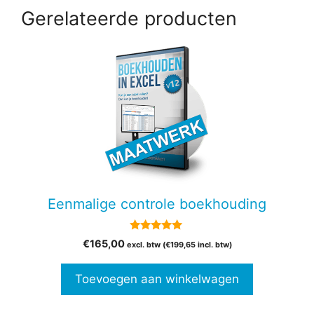
Gerelateerde producten
Eenmalige controle boekhouding
5.00
€
165,00
excl. btw (
€
199,65
incl. btw)
van 5
Toevoegen aan winkelwagen