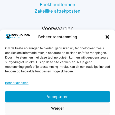
Boekhoudtermen
Zakelijke aftrekposten
Voorwaarden
Beheer toestemming
Contact
Om de beste ervaringen te bieden, gebruiken wij technologieën zoals
Support
cookies om informatie over je apparaat op te slaan en/of te raadplegen.
Retourneren
Door in te stemmen met deze technologieën kunnen wij gegevens zoals
Privacybeleid
surfgedrag of unieke ID's op deze site verwerken. Als je geen
toestemming geeft of je toestemming intrekt, kan dit een nadelige invloed
Betaalmethodes
hebben op bepaalde functies en mogelijkheden.
Garantie & klachten
Algemene voorwaarden
Beheer diensten
Levertijd & verzendkosten
Accepteren
Weiger