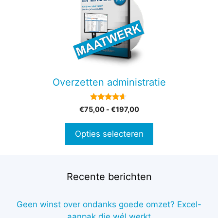
heeft
meerdere
variaties.
Deze
optie
kan
gekozen
Overzetten administratie
worden
op
4.50
Prijsklasse:
€
75,00
-
€
197,00
de
van 5
€75,00
productpagina
tot
Opties selecteren
€197,00
Recente berichten
Geen winst over ondanks goede omzet? Excel-
aanpak die wél werkt