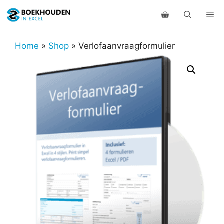
Ga
Me
naar
de
inhoud
Home
»
Shop
»
Verlofaanvraagformulier