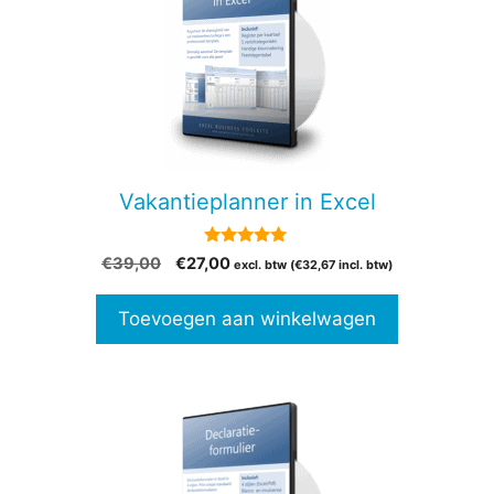
Vakantieplanner in Excel
4.82
Oorspronkelijke
Huidige
€
39,00
€
27,00
excl. btw (
€
32,67
incl. btw)
van 5
prijs
prijs
was:
is:
Toevoegen aan winkelwagen
€39,00.
€27,00.