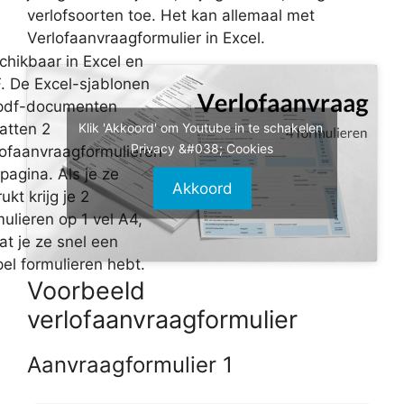
verlofsoorten toe. Het kan allemaal met
Verlofaanvraagformulier in Excel.
chikbaar in Excel en
. De Excel-sjablonen
pdf-documenten
Klik 'Akkoord' om Youtube in te schakelen
atten 2
Privacy &#038; Cookies
lofaanvraagformulieren
pagina. Als je ze
Akkoord
ukt krijg je 2
ulieren op 1 vel A4,
at je ze snel een
pel formulieren hebt.
Voorbeeld
verlofaanvraagformulier
Aanvraagformulier 1