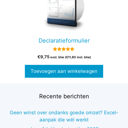
Declaratieformulier
5.00
€
9,75
excl. btw (
€
11,80
incl. btw)
van 5
Toevoegen aan winkelwagen
Recente berichten
Geen winst over ondanks goede omzet? Excel-
aanpak die wél werkt