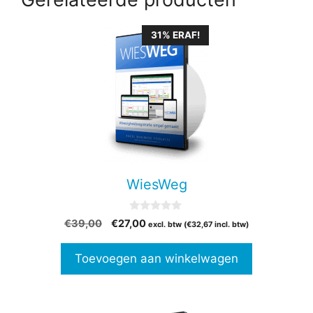
31% ERAF!
WiesWeg
0
Oorspronkelijke
Huidige
€
39,00
€
27,00
excl. btw (
€
32,67
incl. btw)
v
prijs
prijs
a
n
was:
is:
Toevoegen aan winkelwagen
5
€39,00.
€27,00.