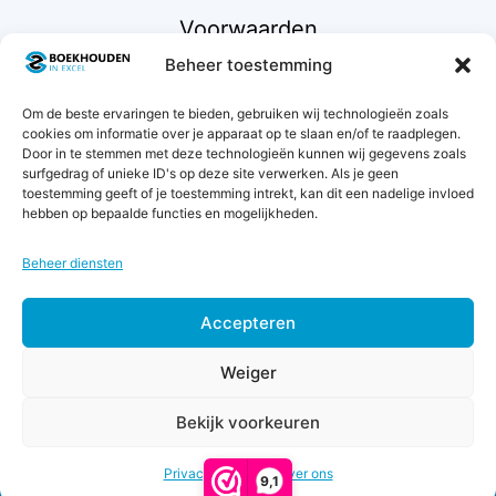
Voorwaarden
Beheer toestemming
Contact
Om de beste ervaringen te bieden, gebruiken wij technologieën zoals
Support
cookies om informatie over je apparaat op te slaan en/of te raadplegen.
Retourneren
Door in te stemmen met deze technologieën kunnen wij gegevens zoals
Privacybeleid
surfgedrag of unieke ID's op deze site verwerken. Als je geen
toestemming geeft of je toestemming intrekt, kan dit een nadelige invloed
Betaalmethodes
hebben op bepaalde functies en mogelijkheden.
Garantie & klachten
Algemene voorwaarden
Beheer diensten
Levertijd & verzendkosten
Accepteren
€
8,25
Weiger
excl.
btw
Toevoegen aan winkelwagen
Bekijk voorkeuren
(
€
9,98
© 2011 - 2026 Boekhouden in Excel - KvK 42068129 -
incl.
BTW NL869560712B01
btw)
Privacy & Cookies
Over ons
9,1