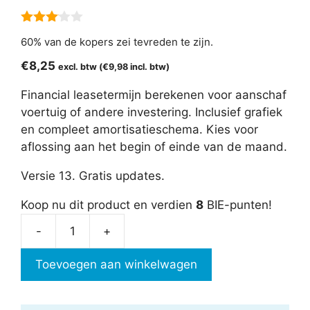
3.00
60% van de kopers zei tevreden te zijn.
van 5
€
8,25
excl. btw (
€
9,98
incl. btw)
Financial leasetermijn berekenen voor aanschaf
voertuig of andere investering. Inclusief grafiek
en compleet amortisatieschema. Kies voor
aflossing aan het begin of einde van de maand.
Versie 13. Gratis updates.
Koop nu dit product en verdien
8
BIE-punten!
-
+
Financial
leasetermijn
Toevoegen aan winkelwagen
aantal