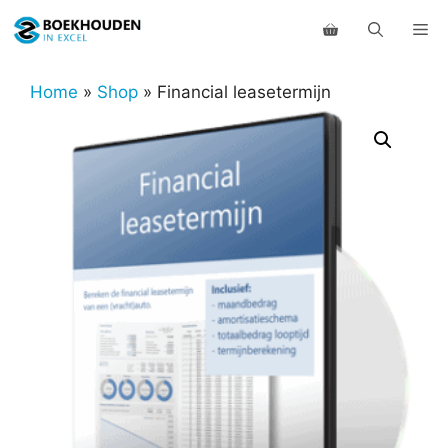
Ga
Me
naar
de
inhoud
Home
»
Shop
»
Financial leasetermijn