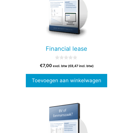
Financial lease
0
€
7,00
excl. btw (
€
8,47
incl. btw)
v
a
n
Toevoegen aan winkelwagen
5