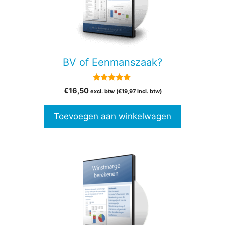
BV of Eenmanszaak?
5.00
€
16,50
excl. btw (
€
19,97
incl. btw)
van 5
Toevoegen aan winkelwagen