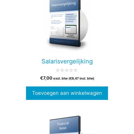
Salarisvergelijking
0
€
7,00
excl. btw (
€
8,47
incl. btw)
v
a
n
Toevoegen aan winkelwagen
5