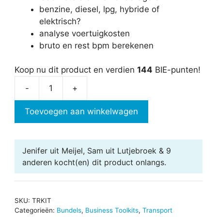
benzine, diesel, lpg, hybride of
elektrisch?
analyse voertuigkosten
bruto en rest bpm berekenen
Koop nu dit product en verdien
144
BIE-punten!
-
+
Transport
Toolkit
Toevoegen aan winkelwagen
aantal
Jenifer uit Meijel, Sam uit Lutjebroek & 9
anderen
kocht(en) dit product onlangs.
SKU:
TRKIT
Categorieën:
Bundels
,
Business Toolkits
,
Transport