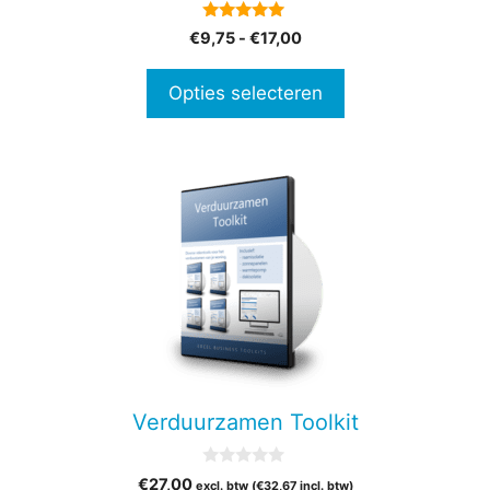
op
5.00
Prijsklasse:
€
9,75
-
€
17,00
de
van 5
€9,75
productpagina
tot
Opties selecteren
€17,00
Verduurzamen Toolkit
0
€
27,00
excl. btw (
€
32,67
incl. btw)