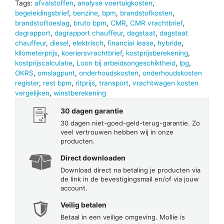
Tags:
afvalstoffen
,
analyse voertuigkosten
,
begeleidingsbrief
,
benzine
,
bpm
,
brandstofkosten
,
brandstoftoeslag
,
bruto bpm
,
CMR
,
CMR vrachtbrief
,
dagrapport
,
dagrapport chauffeur
,
dagstaat
,
dagstaat
chauffeur
,
diesel
,
elektrisch
,
financial lease
,
hybride
,
kilometerprijs
,
koeriersvrachtbrief
,
kostprijsberekening
,
kostprijscalculatie
,
Loon bij arbeidsongeschiktheid
,
lpg
,
OKRS
,
omslagpunt
,
onderhoudskosten
,
onderhoudskosten
register
,
rest bpm
,
ritprijs
,
transport
,
vrachtwagen kosten
vergelijken
,
winstberekening
30 dagen garantie
30 dagen niet-goed-geld-terug-garantie. Zo
veel vertrouwen hebben wij in onze
producten.
Direct downloaden
Download direct na betaling je producten via
de link in de bevestigingsmail en/of via jouw
account.
Veilig betalen
Betaal in een veilige omgeving. Mollie is