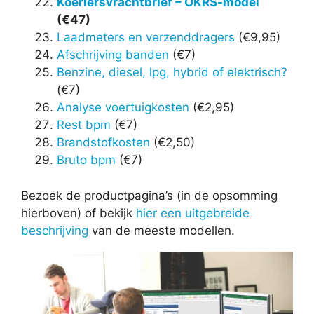
Koeriersvrachtbrief – OKRS-model
(€47)
Laadmeters en verzenddragers
(€9,95)
Afschrijving banden
(€7)
Benzine, diesel, lpg, hybrid of elektrisch?
(€7)
Analyse voertuigkosten
(€2,95)
Rest bpm
(€7)
Brandstofkosten
(€2,50)
Bruto bpm
(€7)
Bezoek de productpagina’s (in de opsomming
hierboven) of bekijk
hier een uitgebreide
beschrijving
van de meeste modellen.