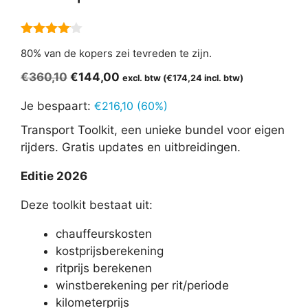
4.00
van
80% van de kopers zei tevreden te zijn.
5
Oorspronkelijke
Huidige
€
360,10
€
144,00
excl. btw (
€
174,24
incl. btw)
prijs
prijs
Je bespaart:
€
216,10
(60%)
was:
is:
€360,10.
€144,00.
Transport Toolkit, een unieke bundel voor eigen
rijders. Gratis updates en uitbreidingen.
Editie 2026
Deze toolkit bestaat uit:
chauffeurskosten
kostprijsberekening
ritprijs berekenen
winstberekening per rit/periode
kilometerprijs