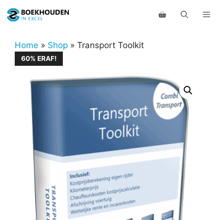
Ga
Me
naar
de
inhoud
Home
»
Shop
»
Transport Toolkit
60% ERAF!