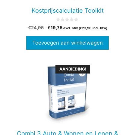
Kostprijscalculatie Toolkit
0
Oorspronkelijke
Huidige
€
24,95
€
19,75
excl. btw (
€
23,90
incl. btw)
v
prijs
prijs
a
n
was:
is:
Toevoegen aan winkelwagen
5
€24,95.
€19,75.
Dit
AANBIEDING!
product
heeft
meerdere
variaties.
Deze
optie
kan
gekozen
Combi 3 Auto & Wonen en Lenen &