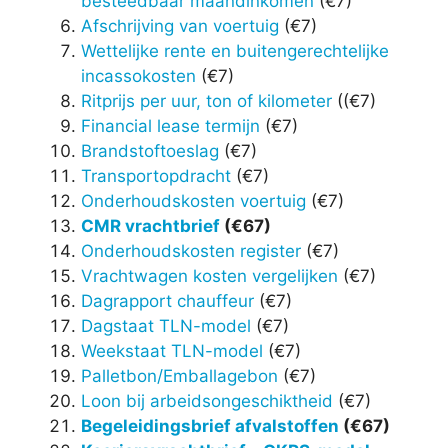
besteedbaar maandinkomen
(€7)
Afschrijving van voertuig
(€7)
Wettelijke rente en buitengerechtelijke
incassokosten
(€7)
Ritprijs per uur, ton of kilometer
((€7)
Financial lease termijn
(€7)
Brandstoftoeslag
(€7)
Transportopdracht
(€7)
Onderhoudskosten voertuig
(€7)
CMR vrachtbrief
(€67)
Onderhoudskosten register
(€7)
Vrachtwagen kosten vergelijken
(€7)
Dagrapport chauffeur
(€7)
Dagstaat TLN-model
(€7)
Weekstaat TLN-model
(€7)
Palletbon/Emballagebon
(€7)
Loon bij arbeidsongeschiktheid
(€7)
Begeleidingsbrief afvalstoffen
(€67)