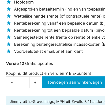
Hoofdsom
Afgesproken betaaltermijn (indien van toepassi
Wettelijke handelsrente (of contractuele rente)
Renteberekening vanaf een bepaalde datum (bij
Renteberekening tot een bepaalde datum (bijv
Samengestelde rente (rente op rente) of enkelv
Berekening buitengerechtelijke incassokosten (B
Voorbeeldtekst email/brief aan klant
Versie 12
Gratis updates
Koop nu dit product en verdien
7
BIE-punten!
-
+
Toevoegen aan winkelwagen
Wettelijke
rente
en
Jimmy uit 's-Gravenhage, MPH uit Zwolle & 11 andere
incassokosten