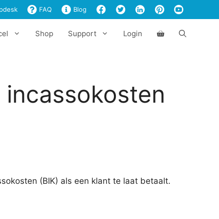
en
pdesk
FAQ
Blog
incassokosten
aantal
cel
Shop
Support
Login
n incassokosten
sokosten (BIK) als een klant te laat betaalt.