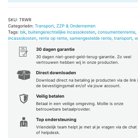
aantal
SKU:
TRWR
Categorieën:
Transport
,
ZZP & Ondernemen
Tags:
bik
,
buitengerechtelijke incassokosten
,
consumentenrente
,
incassokosten
,
rente op rente
,
samengestelde rente
,
transport
,
w
30 dagen garantie
30 dagen niet-goed-geld-terug-garantie. Zo veel
vertrouwen hebben wij in onze producten.
Direct downloaden
Download direct na betaling je producten via de link 
de bevestigingsmail en/of via jouw account.
Veilig betalen
Betaal in een veilige omgeving. Mollie is onze
betrouwbare betaalprovider.
Top ondersteuning
Vriendelijk team helpt je met al je vragen via de chat
of helpdesk.