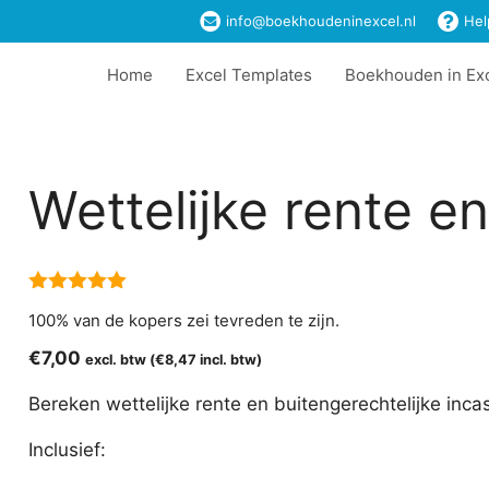
info@boekhoudeninexcel.nl
Hel
Home
Excel Templates
Boekhouden in Ex
n
Wettelijke rente e
5.00
van 5
100% van de kopers zei tevreden te zijn.
€
7,00
excl. btw (
€
8,47
incl. btw)
Bereken wettelijke rente en buitengerechtelijke incas
Inclusief: