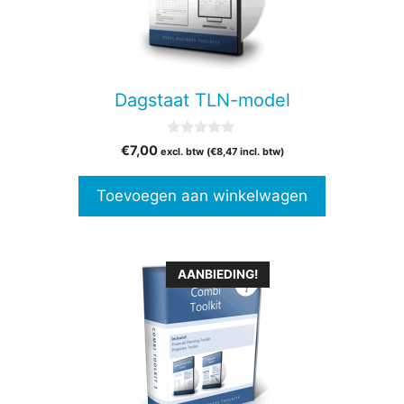
Dagstaat TLN-model
0
€
7,00
excl. btw (
€
8,47
incl. btw)
v
a
n
Toevoegen aan winkelwagen
5
Dit
AANBIEDING!
product
heeft
meerdere
variaties.
Deze