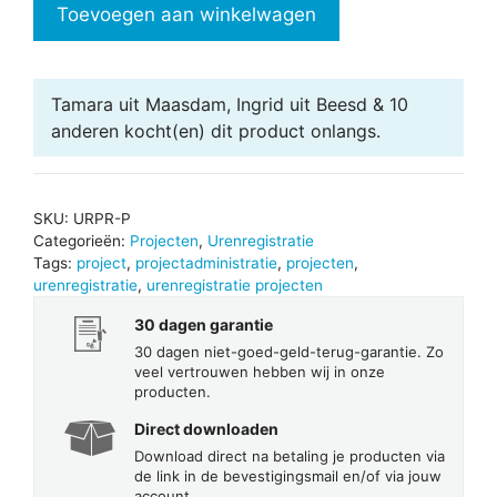
in
Toevoegen aan winkelwagen
Excel
-
Projecten
Tamara uit Maasdam, Ingrid uit Beesd & 10
aantal
anderen
kocht(en) dit product onlangs.
SKU:
URPR-P
Categorieën:
Projecten
,
Urenregistratie
Tags:
project
,
projectadministratie
,
projecten
,
urenregistratie
,
urenregistratie projecten
30 dagen garantie
30 dagen niet-goed-geld-terug-garantie. Zo
veel vertrouwen hebben wij in onze
producten.
Direct downloaden
Download direct na betaling je producten via
de link in de bevestigingsmail en/of via jouw
account.