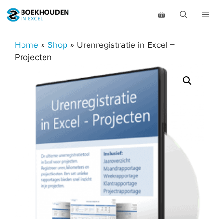
Ga
Me
naar
de
inhoud
Home
»
Shop
»
Urenregistratie in Excel –
Projecten