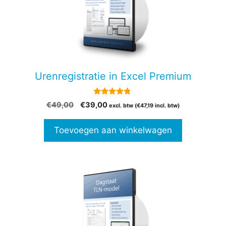
Urenregistratie in Excel Premium
4.60
Oorspronkelijke
Huidige
€
49,00
€
39,00
excl. btw (
€
47,19
incl. btw)
van 5
prijs
prijs
was:
is:
Toevoegen aan winkelwagen
€49,00.
€39,00.