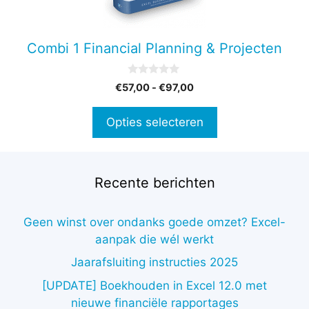
optie
kan
gekozen
Combi 1 Financial Planning & Projecten
worden
op
0
Prijsklasse:
€
57,00
-
€
97,00
de
v
€57,00
a
productpagina
n
tot
Opties selecteren
5
€97,00
Recente berichten
Geen winst over ondanks goede omzet? Excel-
aanpak die wél werkt
Jaarafsluiting instructies 2025
[UPDATE] Boekhouden in Excel 12.0 met
nieuwe financiële rapportages