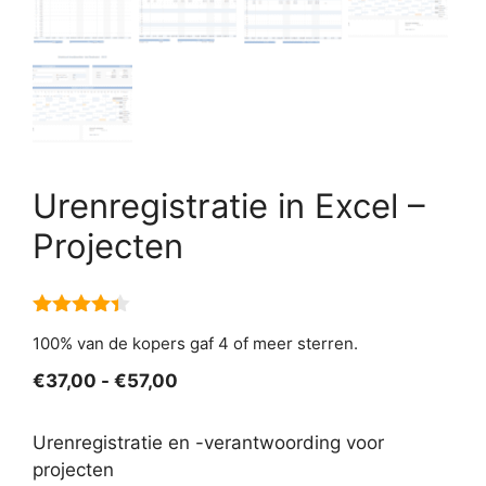
Urenregistratie in Excel –
Projecten
4.33
van
100% van de kopers gaf 4 of meer sterren.
5
Prijsklasse:
€
37,00
-
€
57,00
€37,00
tot
Urenregistratie en -verantwoording voor
€57,00
projecten