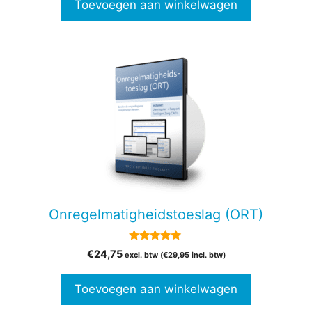
Toevoegen aan winkelwagen
5
€39,00.
€27,00.
Onregelmatigheidstoeslag (ORT)
5.00
€
24,75
excl. btw (
€
29,95
incl. btw)
van 5
Toevoegen aan winkelwagen