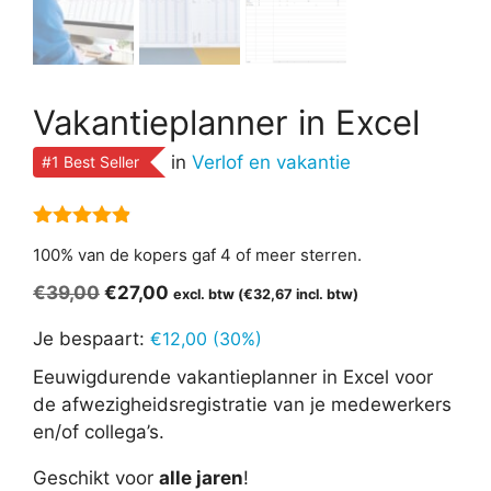
Vakantieplanner in Excel
in
Verlof en vakantie
#1 Best Seller
4.82
van 5
100% van de kopers gaf 4 of meer sterren.
Oorspronkelijke
Huidige
€
39,00
€
27,00
excl. btw (
€
32,67
incl. btw)
prijs
prijs
Je bespaart:
€
12,00
(30%)
was:
is:
€39,00.
€27,00.
Eeuwigdurende vakantieplanner in Excel voor
de afwezigheidsregistratie van je medewerkers
en/of collega’s.
Geschikt voor
alle jaren
!