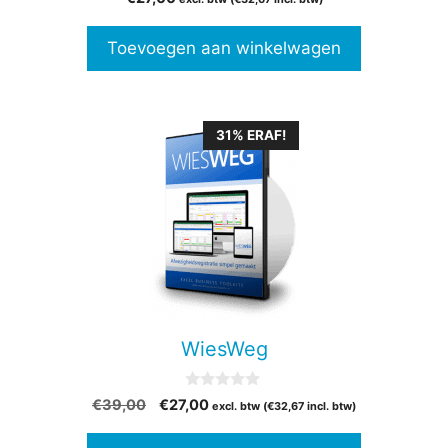
v
a
n
Toevoegen aan winkelwagen
5
31% ERAF!
WiesWeg
0
Oorspronkelijke
Huidige
€
39,00
€
27,00
excl. btw (
€
32,67
incl. btw)
v
prijs
prijs
a
n
was:
is: