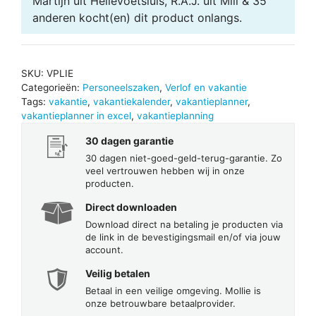
Martijn uit Hellevoetsluis, R.A.J. uit Mill & 35
anderen
kocht(en) dit product onlangs.
SKU:
VPLIE
Categorieën:
Personeelszaken
,
Verlof en vakantie
Tags:
vakantie
,
vakantiekalender
,
vakantieplanner
,
vakantieplanner in excel
,
vakantieplanning
30 dagen garantie
30 dagen niet-goed-geld-terug-garantie. Zo
veel vertrouwen hebben wij in onze
producten.
Direct downloaden
Download direct na betaling je producten via
de link in de bevestigingsmail en/of via jouw
account.
Veilig betalen
Betaal in een veilige omgeving. Mollie is
onze betrouwbare betaalprovider.