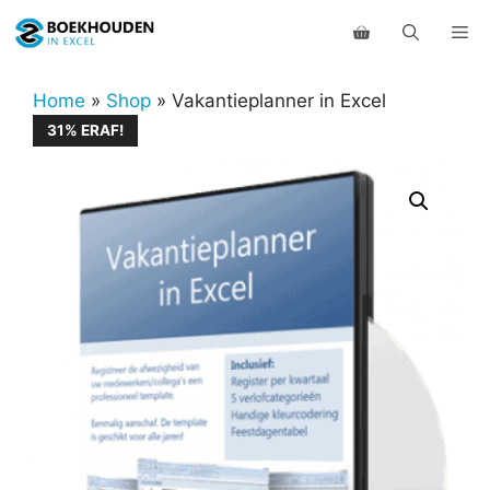
Ga
Me
naar
de
inhoud
Home
»
Shop
»
Vakantieplanner in Excel
31% ERAF!