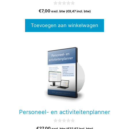
0
€
7,00
excl. btw (
€
8,47
incl. btw)
v
a
n
Toevoegen aan winkelwagen
5
Personeel- en activiteitenplanner
0
€
27,00
excl. btw (
€
32,67
incl. btw)