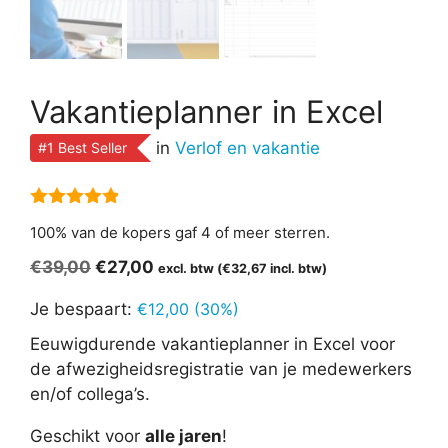
Vakantieplanner in Excel
in
Verlof en vakantie
#1 Best Seller
4.82
van 5
100% van de kopers gaf 4 of meer sterren.
Oorspronkelijke
Huidige
€
39,00
€
27,00
excl. btw (
€
32,67
incl. btw)
prijs
prijs
Je bespaart:
€
12,00
(30%)
was:
is:
€39,00.
€27,00.
Eeuwigdurende vakantieplanner in Excel voor
de afwezigheidsregistratie van je medewerkers
en/of collega’s.
Geschikt voor
alle jaren
!