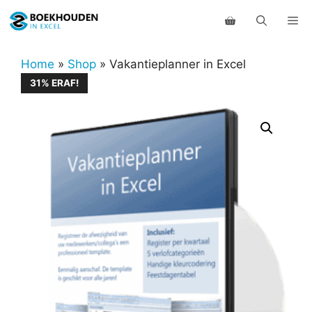
Ga
Me
naar
de
inhoud
Home
»
Shop
»
Vakantieplanner in Excel
31% ERAF!