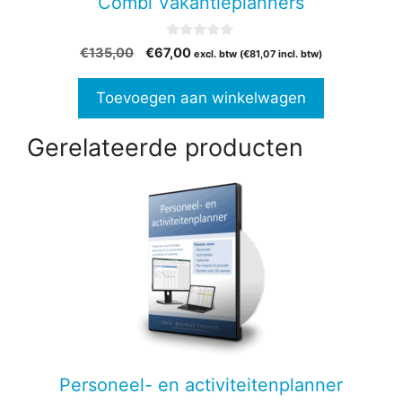
Combi Vakantieplanners
0
Oorspronkelijke
Huidige
€
135,00
€
67,00
excl. btw (
€
81,07
incl. btw)
v
prijs
prijs
a
n
was:
is:
Toevoegen aan winkelwagen
5
€135,00.
€67,00.
Gerelateerde producten
Personeel- en activiteitenplanner