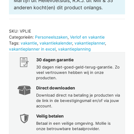
Martijn uit Hellevoetsluis, R.A.J. uit Mill & 35
anderen
kocht(en) dit product onlangs.
SKU:
VPLIE
Categorieën:
Personeelszaken
,
Verlof en vakantie
Tags:
vakantie
,
vakantiekalender
,
vakantieplanner
,
vakantieplanner in excel
,
vakantieplanning
30 dagen garantie
30 dagen niet-goed-geld-terug-garantie. Zo
veel vertrouwen hebben wij in onze
producten.
Direct downloaden
Download direct na betaling je producten via
de link in de bevestigingsmail en/of via jouw
account.
Veilig betalen
Betaal in een veilige omgeving. Mollie is
onze betrouwbare betaalprovider.