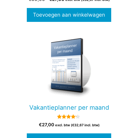
van 5
prijs
prijs
was:
is:
Toevoegen aan winkelwagen
€39,00.
€27,00.
Vakantieplanner per maand
4.00
€
27,00
excl. btw (
€
32,67
incl. btw)
van 5