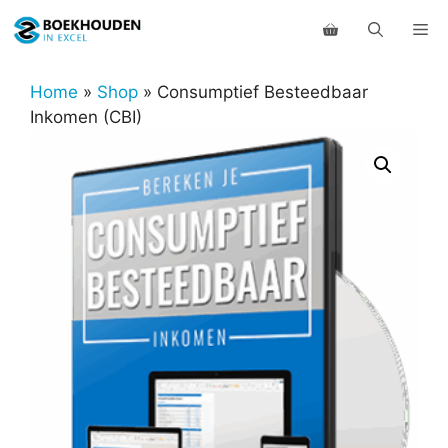
Ga
Me
naar
de
inhoud
Home
»
Shop
»
Consumptief Besteedbaar
Inkomen (CBI)