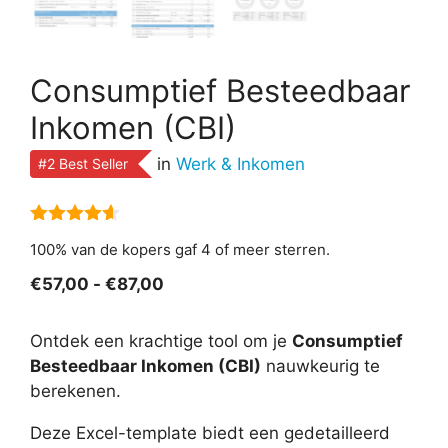
Consumptief Besteedbaar
Inkomen (CBI)
in
Werk & Inkomen
#2 Best Seller
4.50
van
100% van de kopers gaf 4 of meer sterren.
5
Prijsklasse:
€
57,00
-
€
87,00
€57,00
tot
Ontdek een krachtige tool om je
Consumptief
€87,00
Besteedbaar Inkomen (CBI)
nauwkeurig te
berekenen.
Deze Excel-template biedt een gedetailleerd