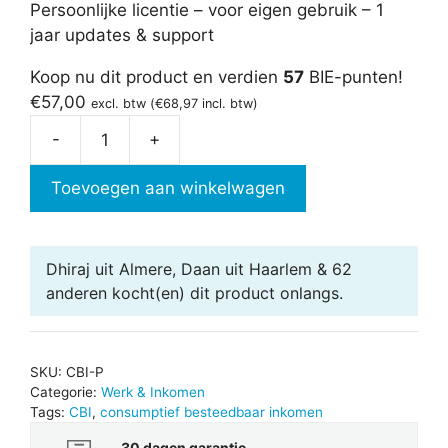
Persoonlijke licentie – voor eigen gebruik – 1
jaar updates & support
Koop nu dit product en verdien
57
BIE-punten!
€
57,00
excl. btw (
€
68,97
incl. btw)
-
+
Consumptief
Besteedbaar
Toevoegen aan winkelwagen
Inkomen
(CBI)
aantal
Dhiraj uit Almere, Daan uit Haarlem & 62
anderen
kocht(en) dit product onlangs.
SKU:
CBI-P
Categorie:
Werk & Inkomen
Tags:
CBI
,
consumptief besteedbaar inkomen
30 dagen garantie