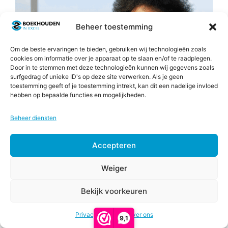
Beheer toestemming
Om de beste ervaringen te bieden, gebruiken wij technologieën zoals
cookies om informatie over je apparaat op te slaan en/of te raadplegen.
Door in te stemmen met deze technologieën kunnen wij gegevens zoals
surfgedrag of unieke ID's op deze site verwerken. Als je geen
toestemming geeft of je toestemming intrekt, kan dit een nadelige invloed
hebben op bepaalde functies en mogelijkheden.
Beheer diensten
Accepteren
Weiger
Bekijk voorkeuren
€
57,00
Opties
Consumptief Besteedbaar Inkomen (CBI)
-
selecteren
Prijsklasse:
€
87,00
Privacy & Cookies
Over ons
9,1
€57,00