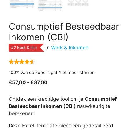
Consumptief Besteedbaar
Inkomen (CBI)
in
Werk & Inkomen
#2 Best Seller
4.50
van
100% van de kopers gaf 4 of meer sterren.
5
Prijsklasse:
€
57,00
-
€
87,00
€57,00
tot
Ontdek een krachtige tool om je
Consumptief
€87,00
Besteedbaar Inkomen (CBI)
nauwkeurig te
berekenen.
Deze Excel-template biedt een gedetailleerd