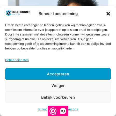
Beheer toestemming
Om de beste ervaringen te bieden, gebruiken wij technologieën zoals
cookies om informatie over je apparaat op te slaan en/of te raadplegen.
Door in te stemmen met deze technologieën kunnen wij gegevens zoals
surfgedrag of unieke ID's op deze site verwerken. Als je geen
toestemming geeft of je toestemming intrekt, kan dit een nadelige invloed
hebben op bepaalde functies en mogelijkheden.
Beheer diensten
Accepteren
Weiger
Bekijk voorkeuren
€
57,00
Opties
Consumptief Besteedbaar Inkomen (CBI)
-
selecteren
Prijsklasse:
€
87,00
Privacy & Cookies
Over ons
9,1
€57,00