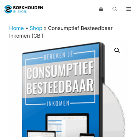
Ga
Me
naar
de
inhoud
Home
»
Shop
»
Consumptief Besteedbaar
Inkomen (CBI)