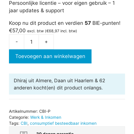
Persoonlijke licentie – voor eigen gebruik – 1
jaar updates & support
Koop nu dit product en verdien
57
BIE-punten!
€
57,00
excl. btw (
€
68,97
incl. btw)
-
+
Consumptief
Besteedbaar
Toevoegen aan winkelwagen
Inkomen
(CBI)
aantal
Dhiraj uit Almere, Daan uit Haarlem & 62
anderen
kocht(en) dit product onlangs.
Artikelnummer:
CBI-P
Categorie:
Werk & Inkomen
Tags:
CBI
,
consumptief besteedbaar inkomen
30 dagen garantie