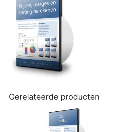
Gerelateerde producten
Dit
product
heeft