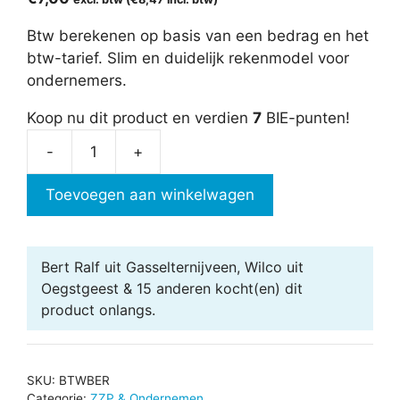
Btw berekenen op basis van een bedrag en het
btw-tarief. Slim en duidelijk rekenmodel voor
ondernemers.
Koop nu dit product en verdien
7
BIE-punten!
-
+
Btw
berekenen
Toevoegen aan winkelwagen
aantal
Bert Ralf uit Gasselternijveen, Wilco uit
Oegstgeest & 15 anderen
kocht(en) dit
product onlangs.
SKU:
BTWBER
Categorie:
ZZP & Ondernemen