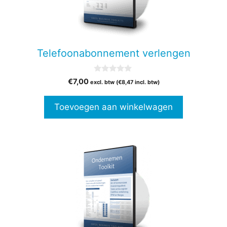
Telefoonabonnement verlengen
0
€
7,00
excl. btw (
€
8,47
incl. btw)
v
a
n
Toevoegen aan winkelwagen
5
Dit
product
heeft
meerdere
variaties.
Deze
optie