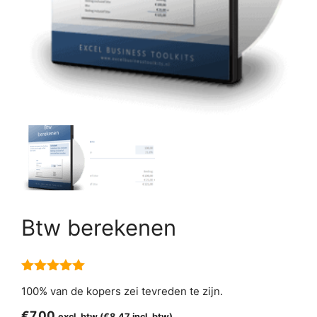
Btw berekenen
5.00
van 5
100% van de kopers zei tevreden te zijn.
€
7,00
excl. btw (
€
8,47
incl. btw)