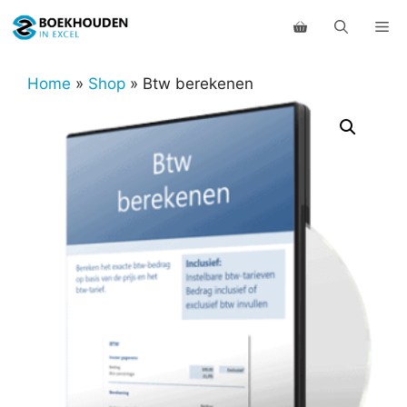
Ga
Me
naar
de
inhoud
Home
»
Shop
»
Btw berekenen