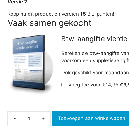
Versie 2
Koop nu dit product en verdien
15
BIE-punten!
Vaak samen gekocht
Btw-aangifte vierde
Bereken de btw-aangifte van 
voorkom een suppletieaangif
Ook geschikt voor maandaang
Oor
Voeg toe voor
€
14,95
€
9,
prijs
was
€14
-
+
Toevoegen aan winkelwagen
Btw-
suppletie