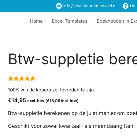
info@boekhoudeninexcel.nl
Hel
Home
Excel Templates
Boekhouden in Ex
Btw-suppletie ber
5.00
van 5
100% van de kopers zei tevreden te zijn.
€
14,95
excl. btw (
€
18,09
incl. btw)
Btw-suppletie berekenen op de juist manier om boe
Geschikt voor zowel kwartaal- als maandaangiften.