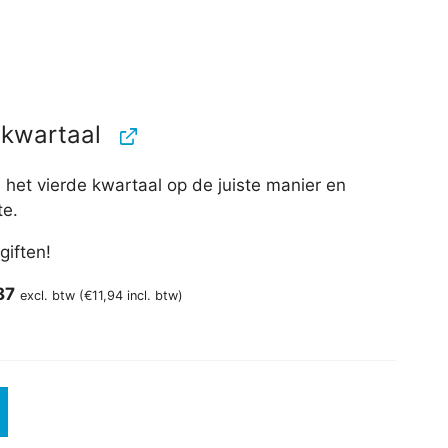
 kwartaal
het vierde kwartaal op de juiste manier en
te.
iften!
spronkelijke
Huidige
87
excl. btw (
€
11,94
incl. btw)
prijs
:
is:
,95.
€9,87.