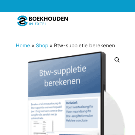
Ga
naar
de
inhoud
Home
»
Shop
»
Btw-suppletie berekenen