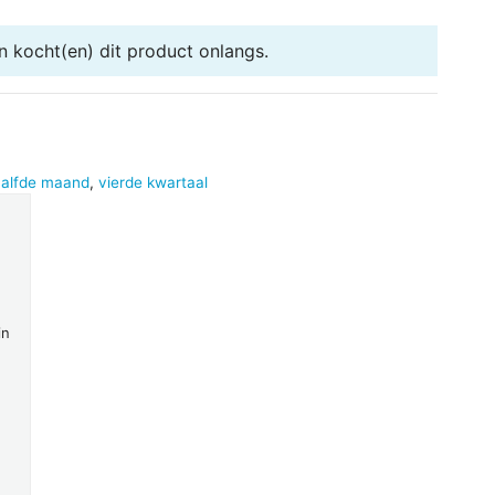
n
kocht(en) dit product onlangs.
alfde maand
,
vierde kwartaal
in