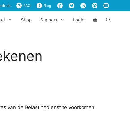
berekenen
pdesk
FAQ
Blog
aantal
cel
Shop
Support
Login
ekenen
tes van de Belastingdienst te voorkomen.