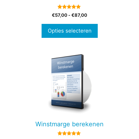
worden
op
4.80
Prijsklasse:
€
57,00
-
€
87,00
de
van 5
€57,00
productpagina
tot
Opties selecteren
€87,00
Winstmarge berekenen