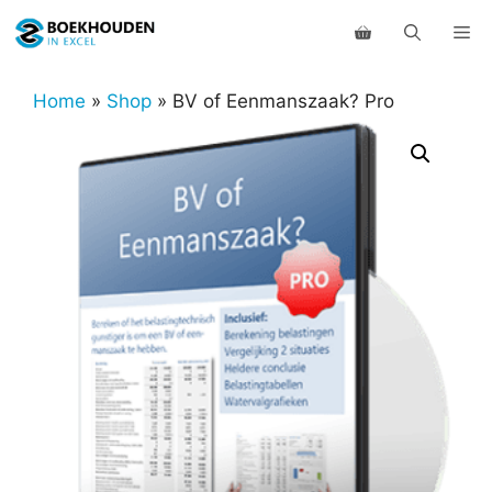
Ga
Me
naar
de
inhoud
Home
»
Shop
»
BV of Eenmanszaak? Pro