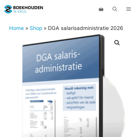
Ga
Me
naar
de
inhoud
Home
»
Shop
»
DGA salarisadministratie 2026