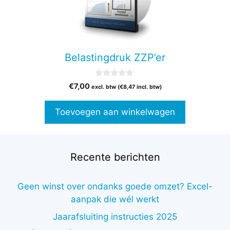
Belastingdruk ZZP’er
0
€
7,00
excl. btw (
€
8,47
incl. btw)
v
a
n
Toevoegen aan winkelwagen
5
Recente berichten
Geen winst over ondanks goede omzet? Excel-
aanpak die wél werkt
Jaarafsluiting instructies 2025