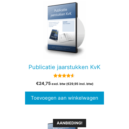
Publicatie jaarstukken KvK
4.38
€
24,75
excl. btw (
€
29,95
incl. btw)
van 5
Toevoegen aan winkelwagen
Dit
AANBIEDING!