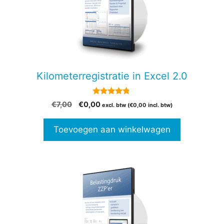
Kilometerregistratie in Excel 2.0
4.69
Oorspronkelijke
Huidige
€
7,00
€
0,00
excl. btw (
€
0,00
incl. btw)
van 5
prijs
prijs
was:
is:
Toevoegen aan winkelwagen
€7,00.
€0,00.