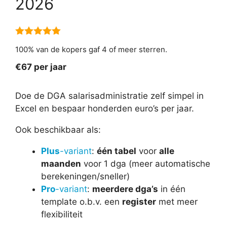
2026
4.91
van 5
100% van de kopers gaf 4 of meer sterren.
€67 per jaar
Doe de DGA salarisadministratie zelf simpel in
Excel en bespaar honderden euro’s per jaar.
Ook beschikbaar als:
Plus
-variant
:
één tabel
voor
alle
maanden
voor 1 dga (meer automatische
berekeningen/sneller)
Pro
-variant
:
meerdere dga’s
in één
template o.b.v. een
register
met meer
flexibiliteit