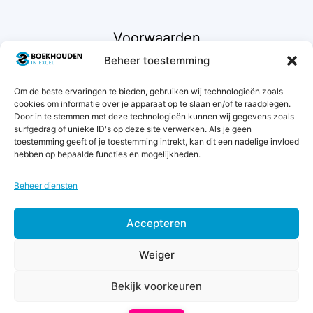
Voorwaarden
Beheer toestemming
Contact
Om de beste ervaringen te bieden, gebruiken wij technologieën zoals
Support
cookies om informatie over je apparaat op te slaan en/of te raadplegen.
Retourneren
Door in te stemmen met deze technologieën kunnen wij gegevens zoals
Privacybeleid
surfgedrag of unieke ID's op deze site verwerken. Als je geen
toestemming geeft of je toestemming intrekt, kan dit een nadelige invloed
Betaalmethodes
hebben op bepaalde functies en mogelijkheden.
Garantie & klachten
Algemene voorwaarden
Beheer diensten
Levertijd & verzendkosten
Accepteren
Weiger
Bekijk voorkeuren
© 2011 - 2026 Boekhouden in Excel - KvK 42068129 -