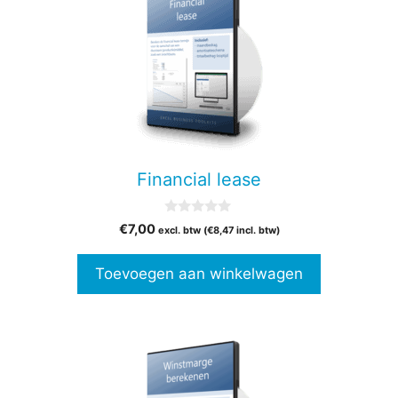
Financial lease
0
€
7,00
excl. btw (
€
8,47
incl. btw)
v
a
n
Toevoegen aan winkelwagen
5