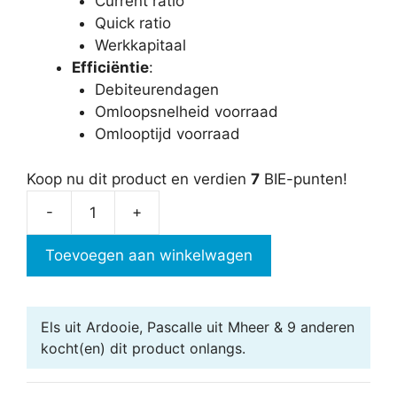
Current ratio
Quick ratio
Werkkapitaal
Efficiëntie
:
Debiteurendagen
Omloopsnelheid voorraad
Omlooptijd voorraad
Koop nu dit product en verdien
7
BIE-punten!
-
+
Financiële
kengetallen
Toevoegen aan winkelwagen
aantal
Els uit Ardooie, Pascalle uit Mheer & 9 anderen
kocht(en) dit product onlangs.