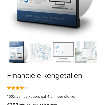
Financiële kengetallen
4.00
van
100% van de kopers gaf 4 of meer sterren.
5
€
7,00
excl. btw (
€
8,47
incl. btw)