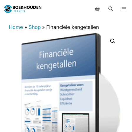
Ga
Me
naar
de
inhoud
Home
»
Shop
»
Financiële kengetallen