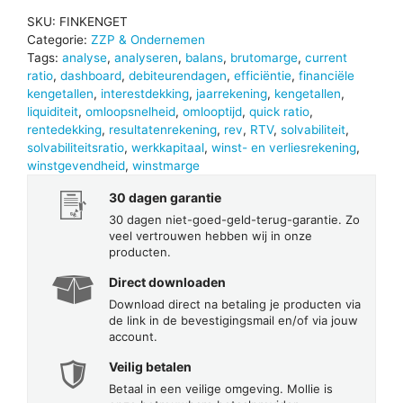
SKU:
FINKENGET
Categorie:
ZZP & Ondernemen
Tags:
analyse
,
analyseren
,
balans
,
brutomarge
,
current
ratio
,
dashboard
,
debiteurendagen
,
efficiëntie
,
financiële
kengetallen
,
interestdekking
,
jaarrekening
,
kengetallen
,
liquiditeit
,
omloopsnelheid
,
omlooptijd
,
quick ratio
,
rentedekking
,
resultatenrekening
,
rev
,
RTV
,
solvabiliteit
,
solvabiliteitsratio
,
werkkapitaal
,
winst- en verliesrekening
,
winstgevendheid
,
winstmarge
30 dagen garantie
30 dagen niet-goed-geld-terug-garantie. Zo
veel vertrouwen hebben wij in onze
producten.
Direct downloaden
Download direct na betaling je producten via
de link in de bevestigingsmail en/of via jouw
account.
Veilig betalen
Betaal in een veilige omgeving. Mollie is