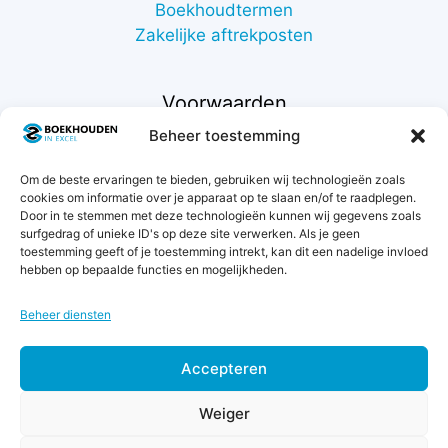
Boekhoudtermen
Zakelijke aftrekposten
Voorwaarden
Beheer toestemming
Contact
Om de beste ervaringen te bieden, gebruiken wij technologieën zoals
Support
cookies om informatie over je apparaat op te slaan en/of te raadplegen.
Retourneren
Door in te stemmen met deze technologieën kunnen wij gegevens zoals
Privacybeleid
surfgedrag of unieke ID's op deze site verwerken. Als je geen
toestemming geeft of je toestemming intrekt, kan dit een nadelige invloed
Betaalmethodes
hebben op bepaalde functies en mogelijkheden.
Garantie & klachten
Algemene voorwaarden
Beheer diensten
Levertijd & verzendkosten
Accepteren
€
7,00
Weiger
excl.
btw