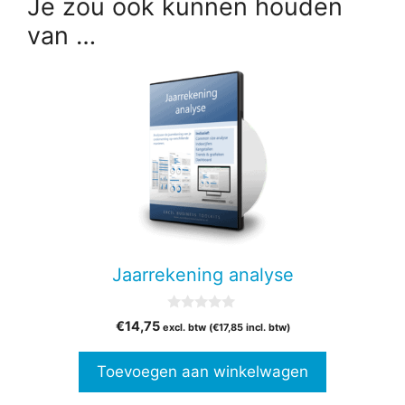
Je zou ook kunnen houden
van …
Jaarrekening analyse
0
€
14,75
excl. btw (
€
17,85
incl. btw)
v
a
n
Toevoegen aan winkelwagen
5