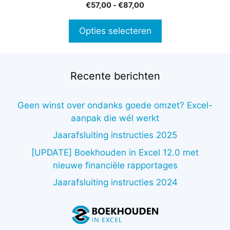
4.80
Prijsklasse:
€
57,00
-
€
87,00
de
van 5
€57,00
productpagina
tot
Opties selecteren
€87,00
Recente berichten
Geen winst over ondanks goede omzet? Excel-
aanpak die wél werkt
Jaarafsluiting instructies 2025
[UPDATE] Boekhouden in Excel 12.0 met
nieuwe financiële rapportages
Jaarafsluiting instructies 2024