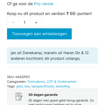
Of ga voor de
Pro-versie
Koop nu dit product en verdien
7
BIE-punten!
-
+
Kasspecificatie
in
Toevoegen aan winkelwagen
Excel
aantal
jan uit Denekamp, marwin uit Haren Gn & 12
anderen
kocht(en) dit product onlangs.
SKU:
KASSPEC
Categorieën:
Formulieren
,
ZZP & Ondernemen
Tags:
geld
,
kas
,
kasspecificatie
,
kastelling
30 dagen garantie
30 dagen niet-goed-geld-terug-garantie. Zo
veel vertrouwen hebben wij in onze