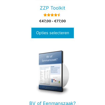
gekozen
ZZP Toolkit
worden
op
4.33
Prijsklasse:
€
47,00
-
€
77,00
de
van 5
€47,00
productpagina
tot
Opties selecteren
€77,00
BV of Eenmanszaak?