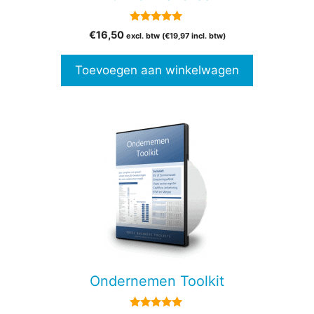
5.00
€
16,50
excl. btw (
€
19,97
incl. btw)
van 5
Toevoegen aan winkelwagen
Dit
product
heeft
meerdere
variaties.
Deze
optie
kan
gekozen
Ondernemen Toolkit
worden
op