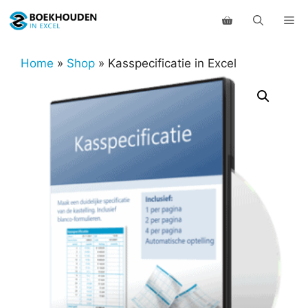
Ga
Me
naar
de
inhoud
Home
»
Shop
»
Kasspecificatie in Excel