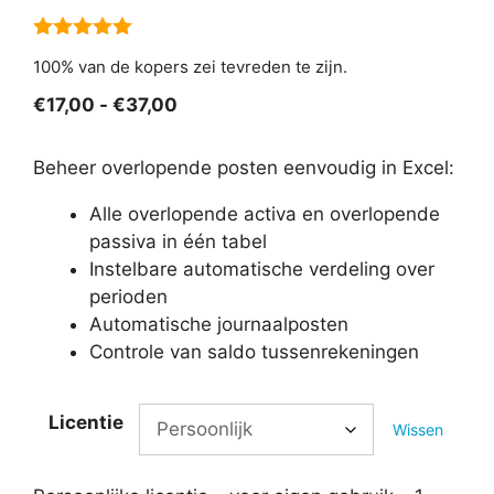
5.00
van 5
100% van de kopers zei tevreden te zijn.
Prijsklasse:
€
17,00
-
€
37,00
€17,00
tot
Beheer overlopende posten eenvoudig in Excel:
€37,00
Alle overlopende activa en overlopende
passiva in één tabel
Instelbare automatische verdeling over
perioden
Automatische journaalposten
Controle van saldo tussenrekeningen
Licentie
Wissen