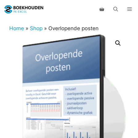
Ga
Me
naar
de
inhoud
Home
»
Shop
»
Overlopende posten