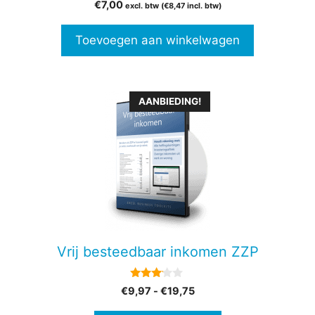
5.00
€
7,00
excl. btw (
€
8,47
incl. btw)
van 5
Toevoegen aan winkelwagen
Dit
AANBIEDING!
product
heeft
meerdere
variaties.
Deze
optie
kan
gekozen
Vrij besteedbaar inkomen ZZP
worden
op
3.00
Prijsklasse:
€
9,97
-
€
19,75
de
van 5
€9,97
productpagina