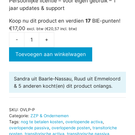
Persoonlijke licentie – voor eigen gebruik – 1
jaar updates & support
Koop nu dit product en verdien
17
BIE-punten!
€
17,00
excl. btw (
€
20,57
incl. btw)
-
+
Overlopende
posten
Toevoegen aan winkelwagen
aantal
Sandra uit Baarle-Nassau, Ruud uit Emmeloord
& 5 anderen
kocht(en) dit product onlangs.
SKU:
OVLP-P
Categorie:
ZZP & Ondernemen
Tags:
nog te betalen kosten
,
overlopende activa
,
overlopende passiva
,
overlopende posten
,
transitoriche
posten
,
transitorische activa
,
transitorische passiva
,