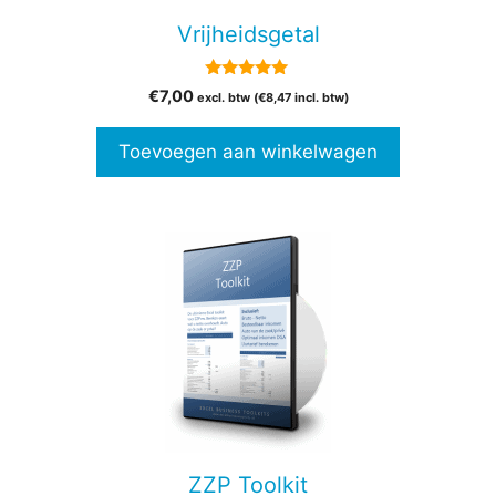
Vrijheidsgetal
5.00
€
7,00
excl. btw (
€
8,47
incl. btw)
van 5
Toevoegen aan winkelwagen
Dit
product
heeft
meerdere
variaties.
Deze
optie
kan
gekozen
ZZP Toolkit
worden