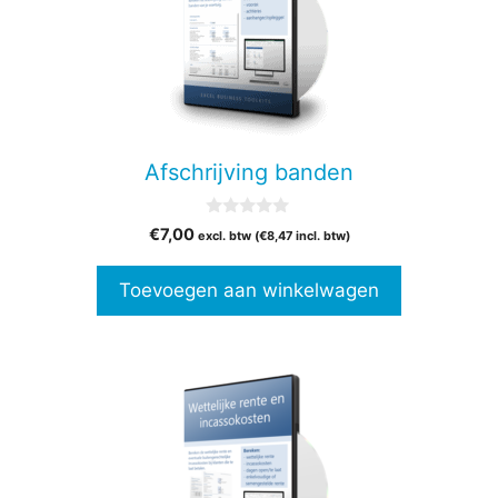
Afschrijving banden
0
€
7,00
excl. btw (
€
8,47
incl. btw)
v
a
n
Toevoegen aan winkelwagen
5