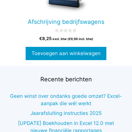
Afschrijving bedrijfswagens
0
€
8,25
excl. btw (
€
9,98
incl. btw)
v
a
n
Toevoegen aan winkelwagen
5
Recente berichten
Geen winst over ondanks goede omzet? Excel-
aanpak die wél werkt
Jaarafsluiting instructies 2025
[UPDATE] Boekhouden in Excel 12.0 met
nieuwe financiële rapportages