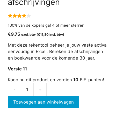
afschrijvingen
4.00
van
100% van de kopers gaf 4 of meer sterren.
5
€
9,75
excl. btw (
€
11,80
incl. btw)
Met deze rekentool beheer je jouw vaste activa
eenvoudig in Excel. Bereken de afschrijvingen
en boekwaarde voor de komende 30 jaar.
Versie 11
Koop nu dit product en verdien
10
BIE-punten!
-
+
Vaste
activa
Toevoegen aan winkelwagen
en
afschrijvingen