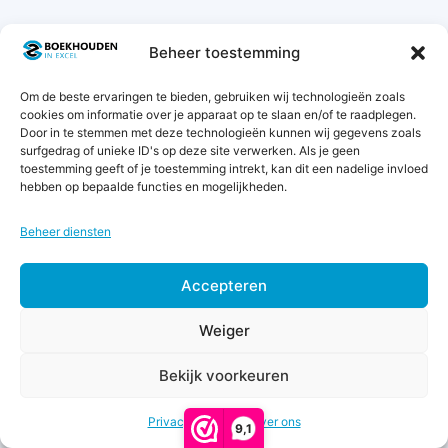
Zoek
Beheer toestemming
naar:
Om de beste ervaringen te bieden, gebruiken wij technologieën zoals
cookies om informatie over je apparaat op te slaan en/of te raadplegen.
7 garanties
Door in te stemmen met deze technologieën kunnen wij gegevens zoals
surfgedrag of unieke ID's op deze site verwerken. Als je geen
toestemming geeft of je toestemming intrekt, kan dit een nadelige invloed
hebben op bepaalde functies en mogelijkheden.
Beheer diensten
Accepteren
€
9,75
Weiger
excl.
btw
Toevoegen aan winkelwagen
Boekhoudtermen
Bekijk voorkeuren
(
€
11,80
Zakelijke aftrekposten
incl.
btw)
Privacy & Cookies
Over ons
9,1