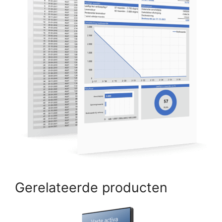
Gerelateerde producten
Dit