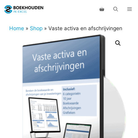
Ga
Me
naar
de
inhoud
Home
»
Shop
»
Vaste activa en afschrijvingen