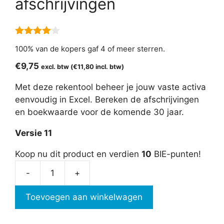
afschrijvingen
4.00
van
100% van de kopers gaf 4 of meer sterren.
5
€
9,75
excl. btw (
€
11,80
incl. btw)
Met deze rekentool beheer je jouw vaste activa
eenvoudig in Excel. Bereken de afschrijvingen
en boekwaarde voor de komende 30 jaar.
Versie 11
Koop nu dit product en verdien
10
BIE-punten!
-
+
Vaste
activa
Toevoegen aan winkelwagen
en
afschrijvingen