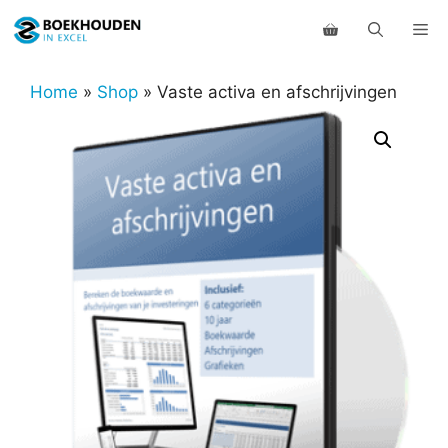
Ga
Me
naar
de
inhoud
Home
»
Shop
»
Vaste activa en afschrijvingen