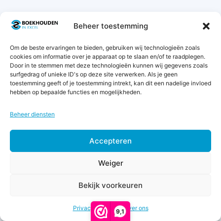
Zoek
Beheer toestemming
naar:
Om de beste ervaringen te bieden, gebruiken wij technologieën zoals
cookies om informatie over je apparaat op te slaan en/of te raadplegen.
7 garanties
Door in te stemmen met deze technologieën kunnen wij gegevens zoals
surfgedrag of unieke ID's op deze site verwerken. Als je geen
toestemming geeft of je toestemming intrekt, kan dit een nadelige invloed
hebben op bepaalde functies en mogelijkheden.
Beheer diensten
Accepteren
€
9,75
Weiger
excl.
btw
Toevoegen aan winkelwagen
Boekhoudtermen
Bekijk voorkeuren
(
€
11,80
Zakelijke aftrekposten
incl.
btw)
Privacy & Cookies
Over ons
9,1