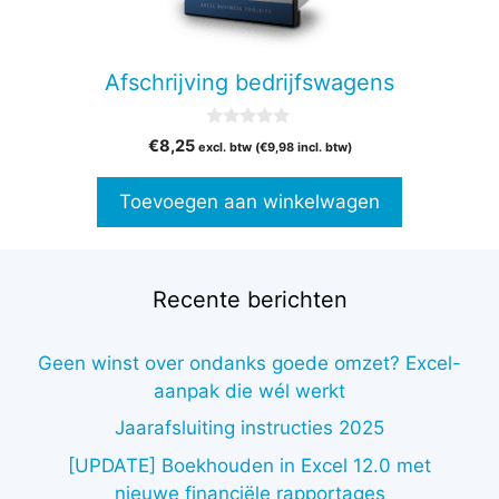
Afschrijving bedrijfswagens
0
€
8,25
excl. btw (
€
9,98
incl. btw)
v
a
n
Toevoegen aan winkelwagen
5
Recente berichten
Geen winst over ondanks goede omzet? Excel-
aanpak die wél werkt
Jaarafsluiting instructies 2025
[UPDATE] Boekhouden in Excel 12.0 met
nieuwe financiële rapportages