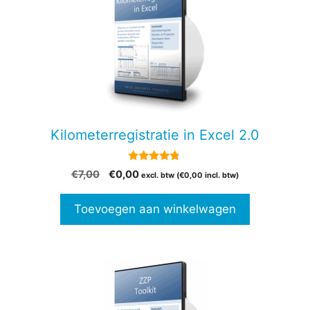
Kilometerregistratie in Excel 2.0
4.69
Oorspronkelijke
Huidige
€
7,00
€
0,00
excl. btw (
€
0,00
incl. btw)
van 5
prijs
prijs
was:
is:
Toevoegen aan winkelwagen
€7,00.
€0,00.
Dit
product
heeft