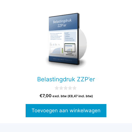
Belastingdruk ZZP’er
0
€
7,00
excl. btw (
€
8,47
incl. btw)
v
a
n
Toevoegen aan winkelwagen
5