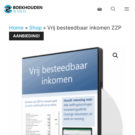
Ga
Me
naar
de
inhoud
Home
»
Shop
»
Vrij besteedbaar inkomen ZZP
AANBIEDING!