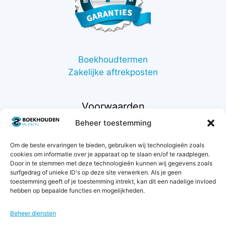
Boekhoudtermen
Zakelijke aftrekposten
Voorwaarden
Beheer toestemming
Contact
Om de beste ervaringen te bieden, gebruiken wij technologieën zoals
Support
cookies om informatie over je apparaat op te slaan en/of te raadplegen.
Retourneren
Door in te stemmen met deze technologieën kunnen wij gegevens zoals
Privacybeleid
surfgedrag of unieke ID's op deze site verwerken. Als je geen
toestemming geeft of je toestemming intrekt, kan dit een nadelige invloed
Betaalmethodes
hebben op bepaalde functies en mogelijkheden.
Garantie & klachten
Algemene voorwaarden
Beheer diensten
Levertijd & verzendkosten