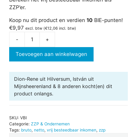
ZZP’er.
Koop nu dit product en verdien
10
BIE-punten!
€
9,97
excl. btw (
€
12,06
incl. btw)
-
+
Vrij
besteedbaar
Toevoegen aan winkelwagen
inkomen
ZZP
aantal
Dion-Rene uit Hilversum, István uit
Mijnsheerenland & 8 anderen
kocht(en) dit
product onlangs.
SKU:
VBI
Categorie:
ZZP & Ondernemen
Tags:
bruto
,
netto
,
vrij besteedbaar inkomen
,
zzp