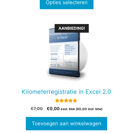
Opties selecteren
€57,00
AANBIEDING!
Kilometerregistratie in Excel 2.0
4.69
Oorspronkelijke
Huidige
€
7,00
€
0,00
excl. btw (
€
0,00
incl. btw)
van 5
prijs
prijs
was:
is:
Toevoegen aan winkelwagen
€7,00.
€0,00.