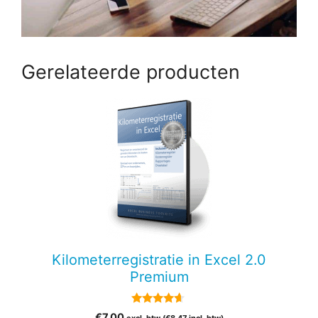
Gerelateerde producten
Kilometerregistratie in Excel 2.0
Premium
4.50
€
7,00
excl. btw (
€
8,47
incl. btw)