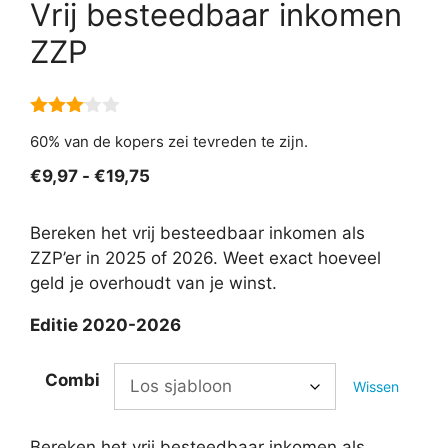
Vrij besteedbaar inkomen
ZZP
3.00
60% van de kopers zei tevreden te zijn.
van 5
Prijsklasse:
€
9,97
-
€
19,75
€9,97
tot
Bereken het vrij besteedbaar inkomen als
€19,75
ZZP’er in 2025 of 2026. Weet exact hoeveel
geld je overhoudt van je winst.
Editie 2020-2026
Combi
Wissen
Bereken het vrij besteedbaar inkomen als